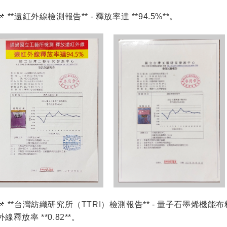
📌 **遠紅外線檢測報告** - 釋放率達 **94.5%**。
📌 **台灣紡織研究所（TTRI）檢測報告** - 量子石墨烯機能
外線釋放率 **0.82**。