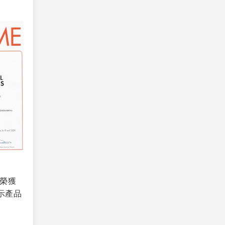
具榮獲
示產品