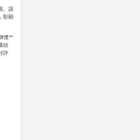
現。該
，彰顯
 銀牌獎**
露頭
好評