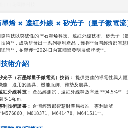
 | 山花國際科技
專利技術與國際認證 | 山花國際科技
石墨烯 × 遠紅外線 × 矽光子（量子微電流
國際科技以突破性的 **石墨烯科技、遠紅外線技術、矽光子（
技術**，成功研發出一系列專利產品，獲得**台灣經濟部智慧
認證**，並榮獲**2024日內瓦國際發明展銀牌獎**。
利技術介紹
矽光子
（
石墨烯量子微電流
）技術：
提供更佳的導電性與人體
機能，適用於護具、機能服飾、鞋墊及寢具。
遠紅外線科技：
產品經測試，遠紅外線釋放率達 **94.5%**
圍 5-14μm。
專利技術證書：
台灣經濟部智慧財產局核准，專利編號
**M576860、M618371、M641478、M641511**。