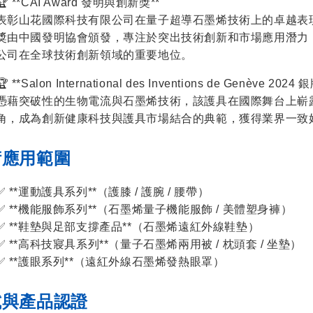
🏆 **CAI Award 發明與創新獎**
表彰山花國際科技有限公司在量子超導石墨烯技術上的卓越表
獎由中國發明協會頒發，專注於突出技術創新和市場應用潛力
公司在全球技術創新領域的重要地位。
🏆 **Salon International des Inventions de Genève 2024
憑藉突破性的生物電流與石墨烯技術，該護具在國際舞台上嶄
角，成為創新健康科技與護具市場結合的典範，獲得業界一致
術應用範圍
✅ **運動護具系列**（護膝 / 護腕 / 腰帶）
✅ **機能服飾系列**（石墨烯量子機能服飾 / 美體塑身褲）
✅ **鞋墊與足部支撐產品**（石墨烯遠紅外線鞋墊）
✅ **高科技寢具系列**（量子石墨烯兩用被 / 枕頭套 / 坐墊）
✅ **護眼系列**（遠紅外線石墨烯發熱眼罩）
試與產品認證