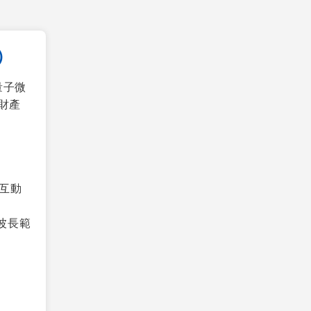
）
量子微
財產
互動
，波長範