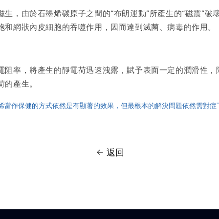
滋生，由於石墨烯碳原子之間的“布朗運動”所產生的“磁震”破
胞和網狀內皮細胞的吞噬作用，因而達到滅菌、病毒的作用。
電阻率，將產生的靜電荷迅速洩露，賦予表面一定的潤滑性，
荷的產生。
烯當作保健的方式依然是有顯著的效果，但最根本的解決問題依然需對症
返回