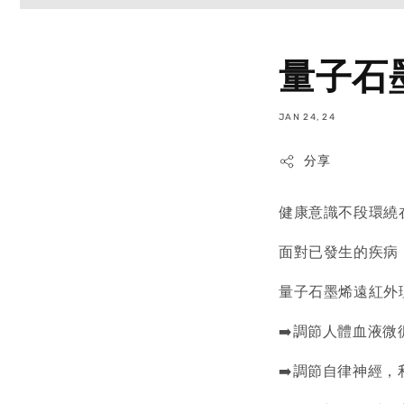
量子石
JAN 24, 24
分享
健康意識不段環繞
面對已發生的疾病
量子石墨烯遠紅外
➡️調節人體血液
➡️調節自律神經