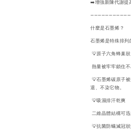
➡️增強新陳代謝
———————————
什麼是石墨烯？
石墨烯是特殊排列
💡原子六角蜂巢
熱量被牢牢鎖住不
💡石墨烯碳原子
退、不染它物。
💡吸濕排汗乾爽
二維晶體結構可迅
💡抗菌防螨滅冠