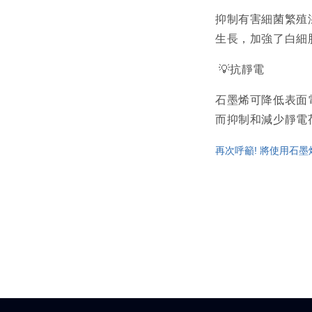
抑制有害細菌繁殖
生長，加強了白細
💡抗靜電
石墨烯可降低表面
而抑制和減少靜電
再次呼籲!
將使用石墨