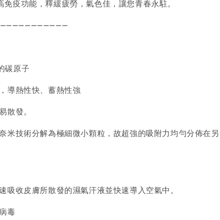
提高免疫功能，釋緩疲勞，氣色佳，讓您青春永駐。
———————————
的碳原子
狀，導熱性快、蓄熱性強
易散發。
被奈米技術分解為極細微小顆粒，故超強的吸附力均勻分佈在
速吸收皮膚所散發的濕氣汗液並快速導入空氣中。
狀病毒