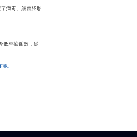
壞了病毒、細菌胚胎
降低摩擦係數，從
下藥。