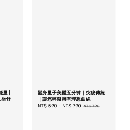
量 |
塑身量子美體五分褲｜突破傳統
 久坐舒
｜讓您輕鬆擁有理想曲線
Sale
NT$ 590
-
NT$ 790
Regular
NT$ 790
price
price