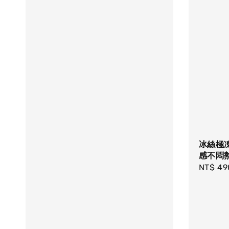
冰絲極
感不悶
Sale
NT$ 49
price