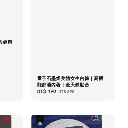
與健康
量子石墨烯美體女生內褲｜高機
能舒適內著｜全天候貼合
Sale
NT$ 490
Regular
NT$ 690
price
price
優惠