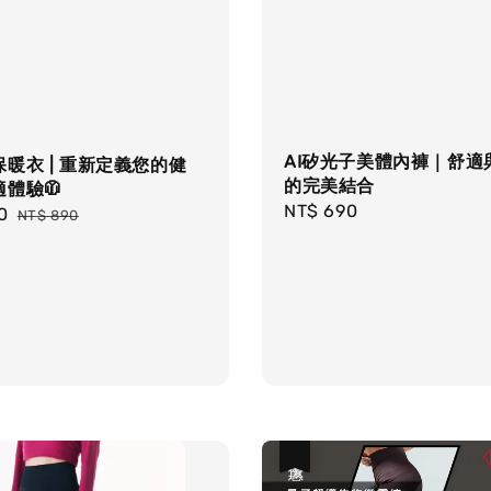
AI矽光子美體內褲｜舒適
暖衣 | 重新定義您的健
的完美結合
體驗🧥
Regular
NT$ 690
0
Regular
NT$ 890
price
price
優惠