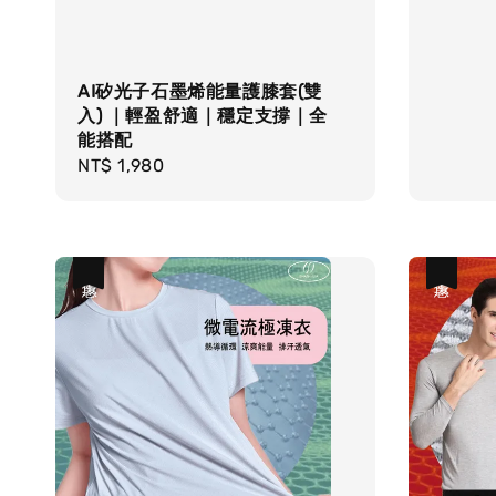
AI矽光子石墨烯能量護膝套(雙
入) ｜輕盈舒適｜穩定支撐｜全
能搭配
Regular
NT$ 1,980
price
優惠
優惠