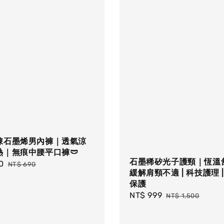
凍石墨烯男內褲｜透氣涼
熱｜無痕中腰平口褲🩲
石墨稀矽光子護頸｜恆溫舒
0
Regular
NT$ 690
緩解肩頸不適 | 科技護理 
price
保護
Sale
NT$ 999
Regular
NT$ 1,500
price
price