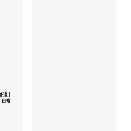
適 |
| 日常