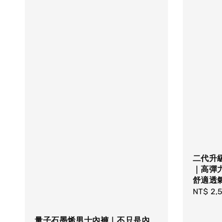
二代升
｜高彈
舒適透
Sale
NT$ 2,
price
量子石墨烯男士內褲｜不只是內