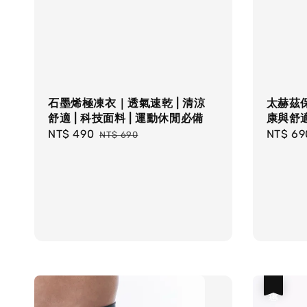
石墨烯極凍衣｜透氣速乾 | 清涼
太赫茲保
舒適 | 科技面料 | 運動休閒必備
康與舒適
Sale
NT$ 490
Regular
Sale
NT$ 69
NT$ 690
price
price
price
優惠