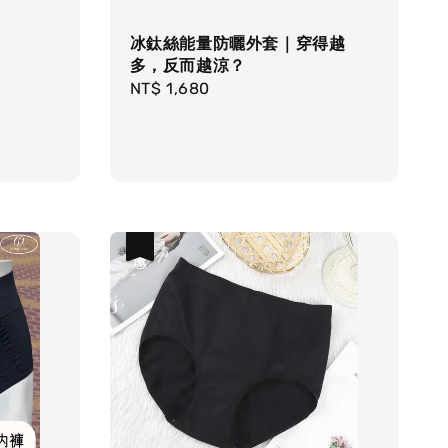
冰鈦絲能量防曬外套｜穿得越
多，反而越涼？
Regular
NT$ 1,680
price
優惠