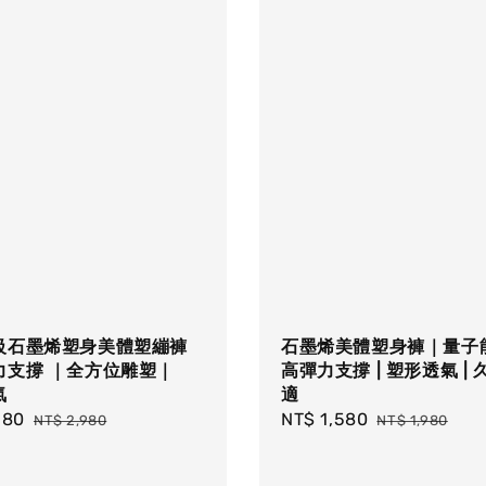
級石墨烯塑身美體塑繃褲
石墨烯美體塑身褲｜量子能
力支撐 ｜全方位雕塑｜
高彈力支撐 | 塑形透氣 |
氣
適
580
Regular
Sale
NT$ 1,580
Regular
NT$ 2,980
NT$ 1,980
price
price
price