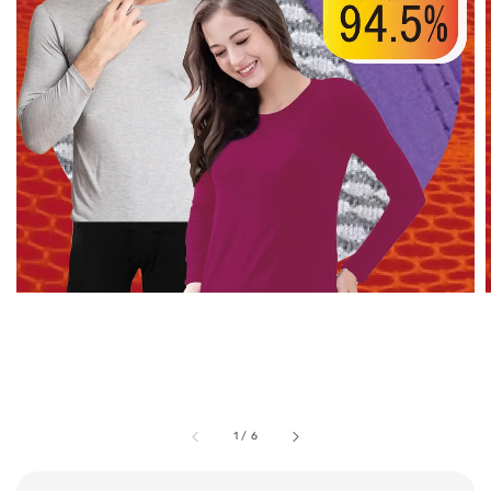
1
/
6