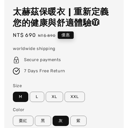
太赫茲保暖衣 | 重新定義
您的健康與舒適體驗🧥
Sale
NT$ 690
Regular
優惠
NT$ 890
price
price
worldwide shipping
Secure payments
7 Days Free Return
Size
M
L
XL
XXL
Color
棗紅
黑
灰
紫