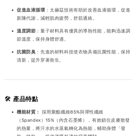
促進血液循環
：太赫茲技術有助於改善血液循環，促進
新陳代謝，減輕肌肉疲勞，舒筋通絡。
溫度調節
：量子材料具有優異的導熱性能，能夠迅速調
節溫度，保持身體舒適。
抗菌防臭
：先進的材料科技使衣物具備抗菌性能，保持
清新，提升穿著衛生。
🛠️ 產品特點
機能材質：
採用聚酯纖維85%與彈性纖維
（Spandex）15%（內含石墨烯），有效鎖住皮膚散發
的熱量，將汗水的水蒸氣轉化為熱能，輔助身體「發