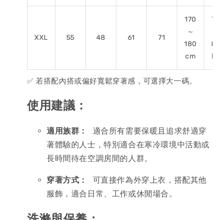
170
75
～
～
XXL
55
48
61
71
180
8
cm
kg
✅ 若搭配內搭或偏好寬鬆穿著感，可選擇大一碼。
使用建議：
適用族群：
 適合所有需要保暖且追求舒適穿
著體驗的人士，特別適合在寒冷環境中活動或
長時間待在空調房間的人群。
穿著方式：
 可直接作為外穿上衣，搭配其他
服飾，適合日常、工作或休閒場合。
洗滌與保養：