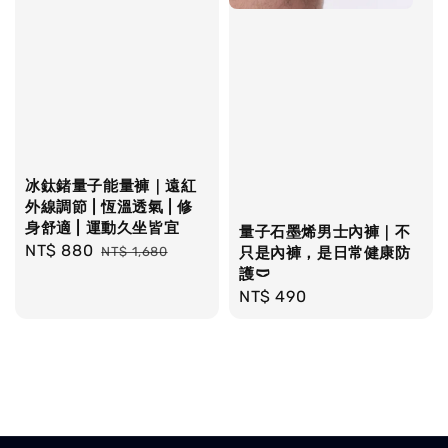
冰鈦鍺量子能量褲｜遠紅
外線調節 | 恆溫透氣 | 修
身舒適 | 運動久坐皆宜
量子石墨烯男士內褲｜不
Sale
NT$ 880
Regular
NT$ 1,680
只是內褲，是日常健康防
price
price
護🩲
Regular
NT$ 490
price