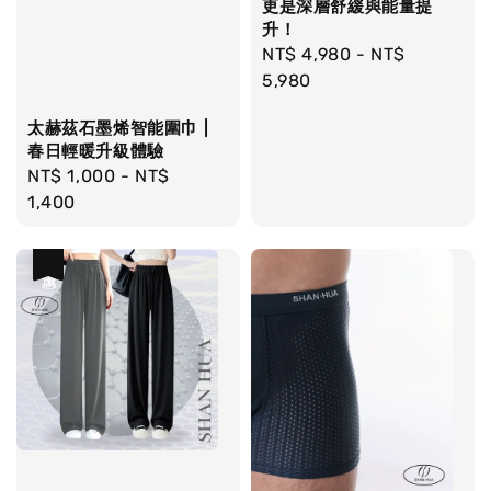
更是深層舒緩與能量提
升！
Regular
NT$ 4,980
-
NT$
price
5,980
太赫茲石墨烯智能圍巾 |
春日輕暖升級體驗
Regular
NT$ 1,000
-
NT$
price
1,400
優惠