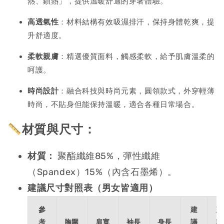
熱、鎖熱」，提供溫暖舒適的穿著體驗。
高透氣性
：材料結構有效吸濕排汗，保持身體乾爽，提
升舒適度。
柔軟親膚
：精選優質面料，觸感柔軟，給予肌膚溫柔的
呵護。
時尚設計
：融合科技與時尚元素，圓領款式，外穿輕薄
時尚，不貼身但能保持溫暖，適合各種日常場合。
材質與尺寸：
材質：
聚酯纖維85%，彈性纖維
（Spandex）15%（內含石墨烯）。
建議尺寸對照表（男女皆適用）
參
建
建
考
胸圍
肩寬
袖長
身長
議
議