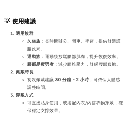
💡 使用建議
適用族群
久坐族
：長時間辦公、開車、學習，提供舒適護
腰效果。
運動族
：運動後放鬆腰部肌肉，提升恢復效率。
腰部易疲勞者
：減少腰椎壓力，舒緩腰部負擔。
佩戴時長
初次佩戴建議
30 分鐘 - 2 小時
，可依個人體感
調整時間。
穿戴方式
可直接貼身使用，或搭配內衣/內搭衣物穿戴，確
保穩定支撐效果。