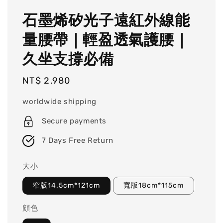
石墨烯矽光子遠紅外線能
量腰帶｜輕盈透氣護腰｜
久坐支撐必備
Regular
NT$ 2,980
price
worldwide shipping
Secure payments
7 Days Free Return
大小
窄版14.5cm*121cm
寬版18cm*115cm
顔色