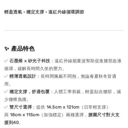
輕盈透氣 · 穩定支撐 · 遠紅外線循環調節
✨ 產品特色
✅
石墨烯 x 矽光子科技
：遠紅外線能量波幫助促進腰部血液
循環，緩解長時間久坐的壓力。
✅
輕薄透氣設計
：長時間佩戴不悶熱，無論春夏秋冬皆適
用。
✅
穩定支撐，舒適包覆
：人體工學剪裁，輕盈貼合腰部，減
少腰椎負擔。
✅
雙尺寸選擇
：提供
14.5cm x 121cm
（日常輕支撐）
與
18cm x 115cm
（加強穩定）兩種選擇，
腰圍尺寸對大支
援到40
。