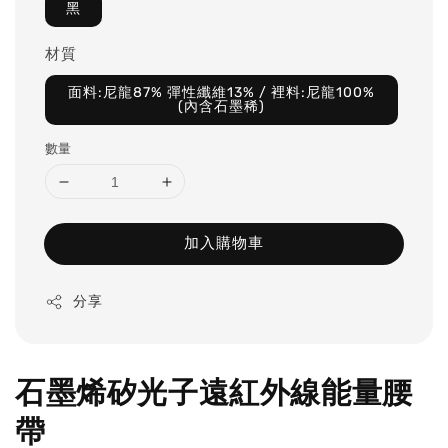
黑
材質
面料:尼龍87% 彈性纖維13% / 裡料:尼龍100%
(內含石墨稀)
數量
加入購物車
分享
石墨烯矽光子遠紅外線能量腰
帶