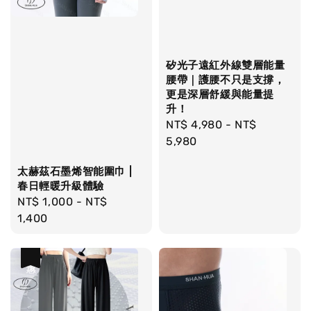
矽光子遠紅外線雙層能量
腰帶｜護腰不只是支撐，
更是深層舒緩與能量提
升！
Regular
NT$ 4,980
-
NT$
price
5,980
太赫茲石墨烯智能圍巾 |
春日輕暖升級體驗
Regular
NT$ 1,000
-
NT$
price
1,400
優惠