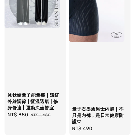
冰鈦鍺量子能量褲｜遠紅
外線調節 | 恆溫透氣 | 修
身舒適 | 運動久坐皆宜
量子石墨烯男士內褲｜不
Sale
NT$ 880
Regular
NT$ 1,680
只是內褲，是日常健康防
price
price
護🩲
Regular
NT$ 490