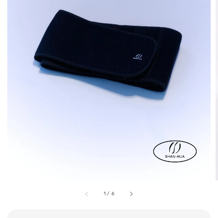
1
/
6