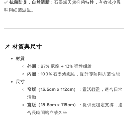
✅
抗菌防臭，自然清新
：石墨烯天然抑菌特性，有效減少異
味與細菌滋生。
📌 材質與尺寸
材質
外層
：87% 尼龍 + 13% 彈性纖維
內層
：100% 石墨烯纖維，提升導熱與抗菌性能
尺寸
窄版（13.5cm x 112cm）
：靈活輕盈，適合日常
活動
寬版（18.5cm x 115cm）
：提供更穩定支撐，適
合長時間站立或久坐