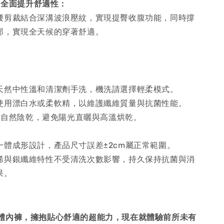
，全面提升舒適性：
腰剪裁結合深溝波浪壓紋，實現提臀收腹功能，同時撐
部，實現全天候的穿著舒適。
：
天然中性溫和清潔劑手洗，機洗請選擇輕柔模式。
使用漂白水或柔軟精，以維護纖維質量與抗菌性能。
：自然陰乾，避免陽光直曬與高溫烘乾。
：
一體成形設計，產品尺寸誤差±2cm屬正常範圍。
烯與銀纖維特性不受清洗次數影響，持久保持抗菌與消
果。
體內褲，擁抱貼心舒適的超能力，現在就體驗前所未有