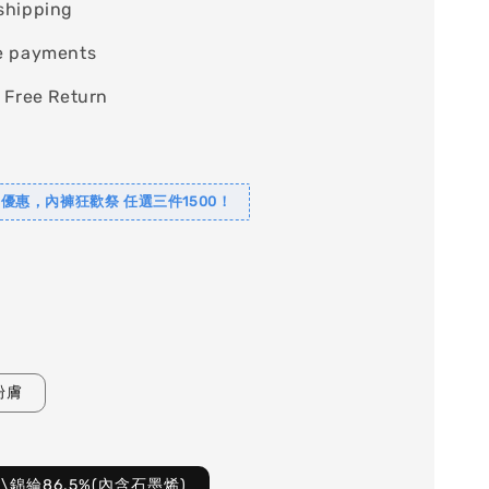
shipping
e payments
 Free Return
夏日優惠，內褲狂歡祭 任選三件1500！
粉膚
%\錦綸86.5%(內含石墨烯)