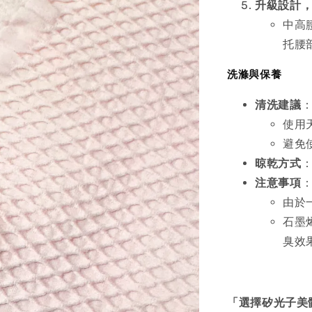
升級設計
中高
托腰
洗滌與保養
清洗建議
使用
避免
晾乾方式
注意事項
由於
石墨
臭效
「選擇矽光子美