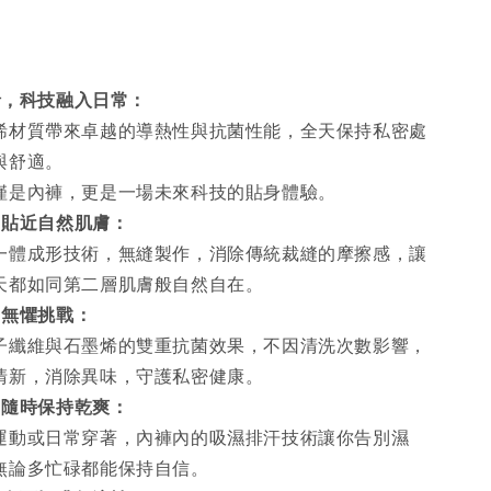
烯，科技融入日常：
烯材質帶來卓越的導熱性與抗菌性能，全天保持私密處
與舒適。
僅是內褲，更是一場未來科技的貼身體驗。
，貼近自然肌膚：
一體成形技術，無縫製作，消除傳統裁縫的摩擦感，讓
天都如同第二層肌膚般自然自在。
，無懼挑戰：
子纖維與石墨烯的雙重抗菌效果，不因清洗次數影響，
清新，消除異味，守護私密健康。
，隨時保持乾爽：
運動或日常穿著，內褲內的吸濕排汗技術讓你告別濕
無論多忙碌都能保持自信。