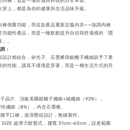
是內褲，這是一場舒適與科技的日常革命。
次穿上，都是為你的健康與生活品味升級。
：
內褲側重功能，而這款產品重新定義內衣——強調內褲
是功能性產品，而是一種默默提升自信與舒適感的「隱
量」。
強調：
與設計相結合，矽光子、石墨烯與銀離子纖維賦予了產
特的性能，讓其不僅僅是穿著，而是一種生活方式的升
子晶片、頂級美國銀離子纖維+鍺纖維（92%），
ex彈性纖維（8%），內含石墨烯。
高腰平口褲，波浪壓紋設計，無縫製作。
E SIZE 超彈力鬆緊式，腰寬 31cm~60cm，誤差範圍