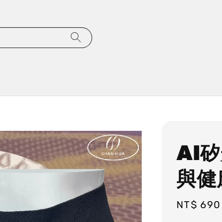
AI
與健
Regular
NT$ 690
price