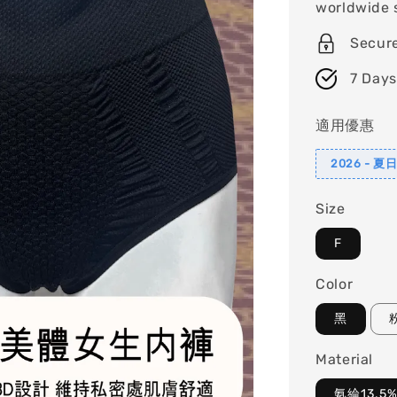
worldwide 
Secur
7 Days
適用優惠
2026 - 
Size
F
Color
黑
Material
氨綸13.5