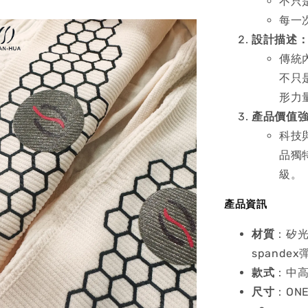
不只
每一
設計描述
傳統
不只
形力
產品價值
科技
品獨
級。
產品資訊
材質
：矽光
spand
款式
：中
尺寸
：ON