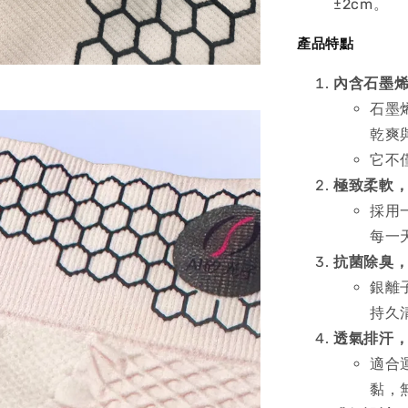
±2cm。
產品特點
內含石墨
石墨
乾爽
它不
極致柔軟
採用
每一
抗菌除臭
銀離
持久
透氣排汗
適合
黏，