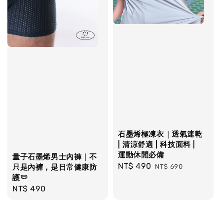
石墨烯極凍衣｜透氣速乾
| 清涼舒適 | 科技面料 |
運動休閒必備
量子石墨烯男士內褲｜不
Sale
NT$ 490
Regular
只是內褲，是日常健康防
NT$ 690
護🩲
price
price
Regular
NT$ 490
price