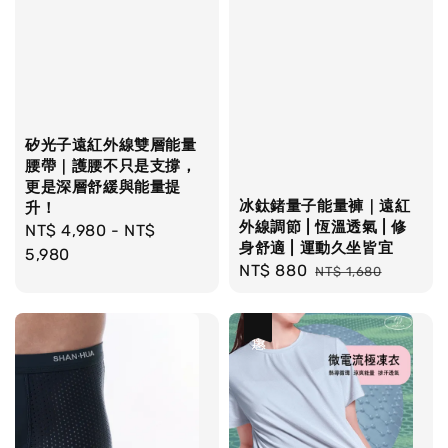
矽光子遠紅外線雙層能量
腰帶｜護腰不只是支撐，
更是深層舒緩與能量提
冰鈦鍺量子能量褲｜遠紅
升！
外線調節 | 恆溫透氣 | 修
Regular
NT$ 4,980
-
NT$
身舒適 | 運動久坐皆宜
price
5,980
Sale
NT$ 880
Regular
NT$ 1,680
price
price
優惠