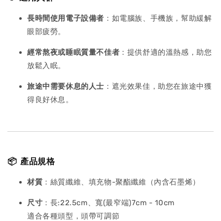
長時間使用電子設備者
：如電腦族、手機族，幫助緩解
眼部疲勞。
經常熬夜或睡眠質量不佳者
：提供舒適的溫熱感，助您
放鬆入眠。
旅途中需要休息的人士
：遮光效果佳，助您在旅途中獲
得良好休息。
📦 產品規格
材質
：絲質纖維、填充物-聚酯纖維（內含石墨烯）
尺寸
：長:22.5cm、寬(最窄端)7cm - 10cm
適合各種頭型，頭帶可調節