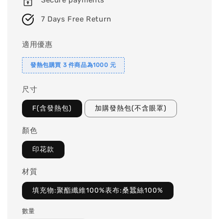
Secure payments
7 Days Free Return
適用優惠
發熱包購買 3 件商品為1000 元
尺寸
F(含發熱包)
加購發熱包(不含眼罩)
顏色
印花款
材質
填充物:聚酯纖維100%表布:桑蠶絲100%
數量