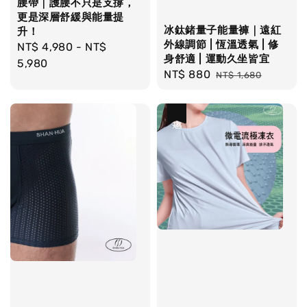
腰帶｜護腰不只是支撐，
更是深層舒緩與能量提
冰鈦鍺量子能量褲｜遠紅
升！
外線調節 | 恆溫透氣 | 修
Regular
NT$ 4,980
-
NT$
身舒適 | 運動久坐皆宜
price
5,980
Sale
NT$ 880
Regular
NT$ 1,680
price
price
優惠