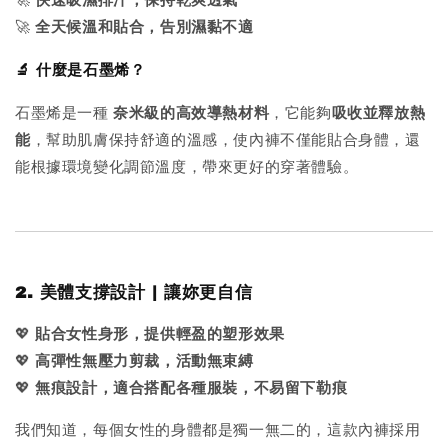
🚀
快速吸濕排汗，保持乾爽透氣
🚀
全天候溫和貼合，告別濕黏不適
🔬 什麼是石墨烯？
石墨烯是一種
奈米級的高效導熱材料
，它能夠
吸收並釋放熱
能
，幫助肌膚保持舒適的溫感，使內褲不僅能貼合身體，還
能根據環境變化調節溫度，帶來更好的穿著體驗。
2. 美體支撐設計 | 讓妳更自信
💖
貼合女性身形，提供輕盈的塑形效果
💖
高彈性無壓力剪裁，活動無束縛
💖
無痕設計，適合搭配各種服裝，不易留下勒痕
我們知道，每個女性的身體都是獨一無二的，這款內褲採用