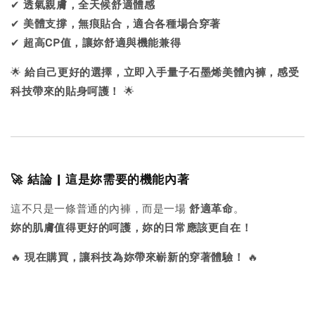
✔
透氣親膚，全天候舒適體感
✔
美體支撐，無痕貼合，適合各種場合穿著
✔
超高CP值，讓妳舒適與機能兼得
🌟
給自己更好的選擇，立即入手量子石墨烯美體內褲，感受
科技帶來的貼身呵護！
🌟
🚀 結論 | 這是妳需要的機能內著
這不只是一條普通的內褲，而是一場
舒適革命
。
妳的肌膚值得更好的呵護，妳的日常應該更自在！
🔥
現在購買，讓科技為妳帶來嶄新的穿著體驗！
🔥