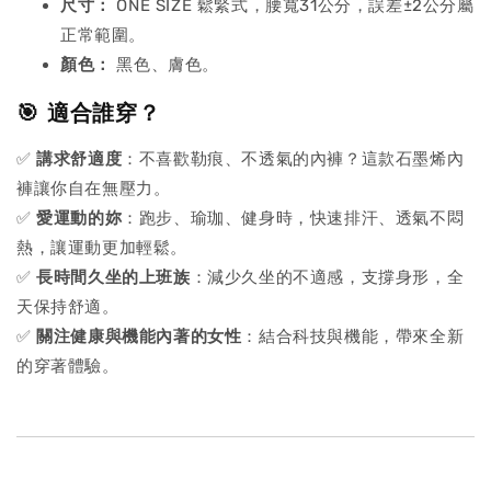
尺寸：
ONE SIZE 鬆緊式，腰寬31公分，誤差±2公分屬
正常範圍。
顏色：
黑色、膚色。
🎯 適合誰穿？
✅
講求舒適度
：不喜歡勒痕、不透氣的內褲？這款石墨烯內
褲讓你自在無壓力。
✅
愛運動的妳
：跑步、瑜珈、健身時，快速排汗、透氣不悶
熱，讓運動更加輕鬆。
✅
長時間久坐的上班族
：減少久坐的不適感，支撐身形，全
天保持舒適。
✅
關注健康與機能內著的女性
：結合科技與機能，帶來全新
的穿著體驗。