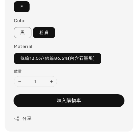
F
Color
黑
粉膚
Material
氨綸13.5%\錦綸86.5%(內含石墨烯)
數量
加入購物車
分享