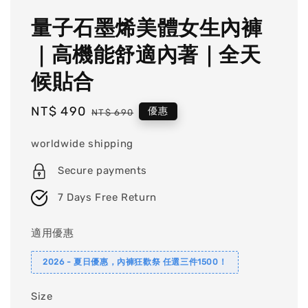
量子石墨烯美體女生內褲
｜高機能舒適內著｜全天
候貼合
Sale
NT$ 490
Regular
優惠
NT$ 690
price
price
worldwide shipping
Secure payments
7 Days Free Return
適用優惠
2026 - 夏日優惠，內褲狂歡祭 任選三件1500！
Size