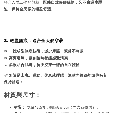
符合人體工學的剪裁，
既能自然修飾線條，又不會過度壓
迫，保持全天候的輕盈舒適
。
3. 輕盈無痕，適合全天候穿著
🩲
一體成型無痕技術，減少摩擦，親膚不刺激
🩲
高彈透氣，讓你隨時都能感受清爽
🩲
柔軟貼合肌膚，彷彿沒穿一樣的自在體驗
💡
無論是上班、運動、休息或睡眠，這款內褲都能讓你時刻
保持舒適！
材質與尺寸：
材質：
氨綸13.5%，錦綸86.5%（內含石墨烯）。