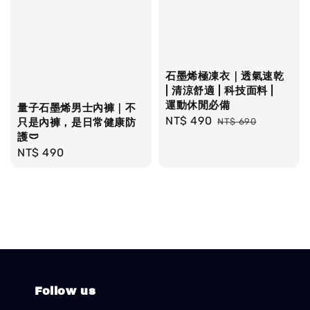
石墨烯極凍衣｜透氣速乾
| 清涼舒適 | 科技面料 |
運動休閒必備
量子石墨烯男士內褲｜不
Sale
NT$ 490
Regular
只是內褲，是日常健康防
NT$ 690
護🩲
price
price
Regular
NT$ 490
price
Follow us