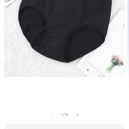
1
/
6