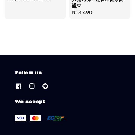
price
price
護🩲
Regular
NT$ 490
price
Follow us
We accept