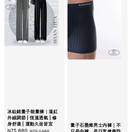
冰鈦鍺量子能量褲｜遠紅
外線調節 | 恆溫透氣 | 修
身舒適 | 運動久坐皆宜
量子石墨烯男士內褲｜不
Sale
NT$ 880
Regular
NT$ 1,680
只是內褲，是日常健康防