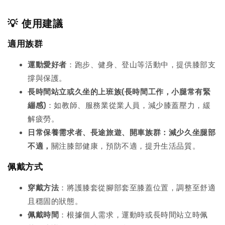
💡 使用建議
適用族群
運動愛好者
：跑步、健身、登山等活動中，提供膝部支
撐與保護。
長時間站立或久坐的上班族(長時間工作，小腿常有緊
繃感)
：如教師、服務業從業人員，減少膝蓋壓力，緩
解疲勞。
日常保養需求者、長途旅遊、開車族群：減少久坐腿部
不適，
關注膝部健康，預防不適，提升生活品質。
佩戴方式
穿戴方法
：將護膝套從腳部套至膝蓋位置，調整至舒適
且穩固的狀態。
佩戴時間
：根據個人需求，運動時或長時間站立時佩