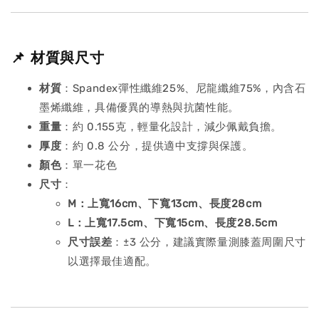
📌 材質與尺寸
材質
：Spandex彈性纖維25%、尼龍纖維75%，內含石
墨烯纖維，具備優異的導熱與抗菌性能。
重量
：約 0.155克，輕量化設計，減少佩戴負擔。
厚度
：約 0.8 公分，提供適中支撐與保護。
顏色
：單一花色
尺寸
：
M：上寬16cm、下寬13cm、長度28cm
L：上寬17.5cm、下寬15cm、長度28.5cm
尺寸誤差
：±3 公分，建議實際量測膝蓋周圍尺寸
以選擇最佳適配。