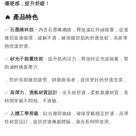
僵硬感，提升舒緩！
🔥 產品特色
✅
石墨烯科技
：內含石墨烯纖維，釋放遠紅外線能量，促進
膝部血液循環，緩解不適，確保腿部肌肉舒適放鬆，高效導
熱恆溫舒適。
✅
矽光子能量技術
：提升肌肉活力，釋放特定光波能量，幫
助減輕膝蓋壓力
，對於長期腿部疲勞、靜脈曲張者，提供更好的舒適支撐。
✅
高彈力、透氣材質
設計
：全天候舒適，柔軟親膚材質，長
時間穿戴不悶熱、不過敏。
✅
人體工學剪裁
：貼合膝部曲線，確保穿戴穩定舒適，高彈
性材質設計，提供舒適佩戴體驗，適合長時間使用。