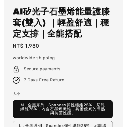
AI矽光子石墨烯能量護膝
套(雙入) ｜輕盈舒適｜穩
定支撐｜全能搭配
Regular
NT$ 1,980
price
worldwide shipping
Secure payments
7 Days Free Return
大小
M . 全黑系列 . Spandex彈性纖維25%、尼龍
纖維75%，內含石墨烯纖維，具備優異的導熱
與抗菌性能。
L . 全黑系列 . Spandex彈性纖維25%、尼龍纖