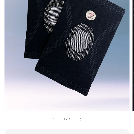
1
/
7