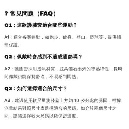
❓ 常見問題（FAQ）
Q1：這款護膝套適合哪些運動？
A1
：適合各類運動，如跑步、健身、登山、籃球等，提供膝
部保護。
Q2：佩戴時會感到不適或過熱嗎？
A2
：護膝套採用透氣材質，並具備石墨烯的導熱特性，長時
間佩戴仍能保持舒適，不易感到悶熱。
Q3：如何選擇適合的尺寸？
A3
：建議使用軟尺量測膝蓋上方約 10 公分處的腿圍，根據
測量結果對照尺寸表選擇適合的尺碼。如介於兩個尺寸之
間，建議選擇較大尺碼以確保舒適度。