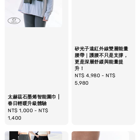
矽光子遠紅外線雙層能量
腰帶｜護腰不只是支撐，
更是深層舒緩與能量提
升！
Regular
NT$ 4,980
-
NT$
price
5,980
太赫茲石墨烯智能圍巾 |
春日輕暖升級體驗
Regular
NT$ 1,000
-
NT$
price
1,400
優惠