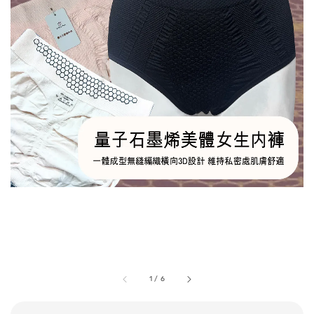
1
/
6