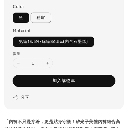
Color
黑
粉膚
Material
氨綸13.5%\錦綸86.5%(內含石墨烯)
數量
加入購物車
分享
「內褲不只是穿著，更是貼身守護！矽光子美體內褲結合高