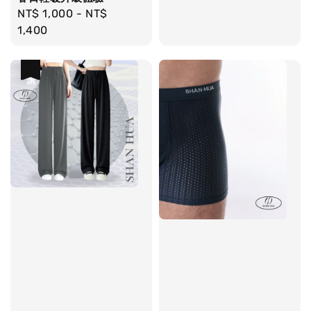
Regular
NT$ 1,000
-
NT$
price
1,400
優惠