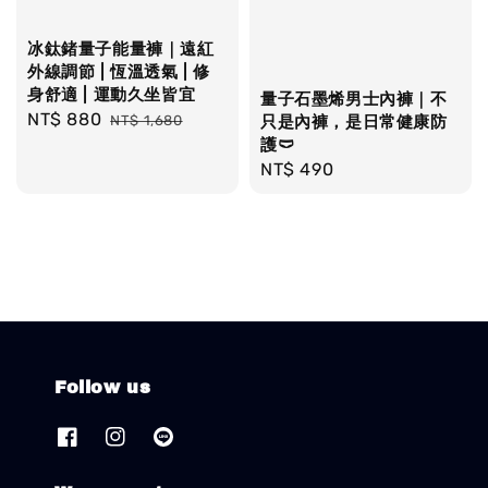
冰鈦鍺量子能量褲｜遠紅
外線調節 | 恆溫透氣 | 修
身舒適 | 運動久坐皆宜
量子石墨烯男士內褲｜不
Sale
NT$ 880
Regular
NT$ 1,680
只是內褲，是日常健康防
price
price
護🩲
Regular
NT$ 490
price
Follow us