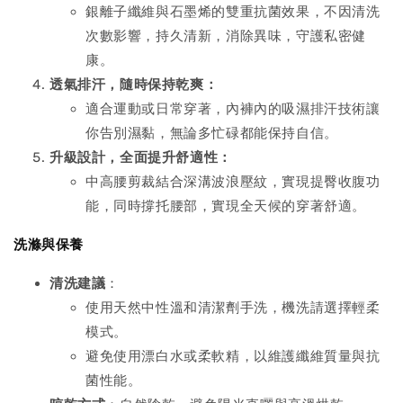
銀離子纖維與石墨烯的雙重抗菌效果，不因清洗
次數影響，持久清新，消除異味，守護私密健
康。
透氣排汗，隨時保持乾爽：
適合運動或日常穿著，內褲內的吸濕排汗技術讓
你告別濕黏，無論多忙碌都能保持自信。
升級設計，全面提升舒適性：
中高腰剪裁結合深溝波浪壓紋，實現提臀收腹功
能，同時撐托腰部，實現全天候的穿著舒適。
洗滌與保養
清洗建議
：
使用天然中性溫和清潔劑手洗，機洗請選擇輕柔
模式。
避免使用漂白水或柔軟精，以維護纖維質量與抗
菌性能。