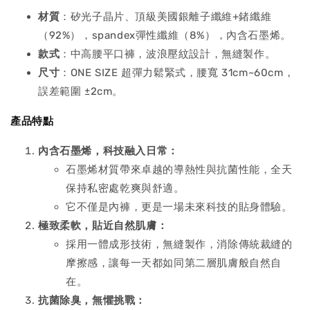
材質
：矽光子晶片、頂級美國銀離子纖維+鍺纖維
（92%），spandex彈性纖維（8%），內含石墨烯。
款式
：中高腰平口褲，波浪壓紋設計，無縫製作。
尺寸
：ONE SIZE 超彈力鬆緊式，腰寬 31cm~60cm，
誤差範圍 ±2cm。
產品特點
內含石墨烯，科技融入日常：
石墨烯材質帶來卓越的導熱性與抗菌性能，全天
保持私密處乾爽與舒適。
它不僅是內褲，更是一場未來科技的貼身體驗。
極致柔軟，貼近自然肌膚：
採用一體成形技術，無縫製作，消除傳統裁縫的
摩擦感，讓每一天都如同第二層肌膚般自然自
在。
抗菌除臭，無懼挑戰：