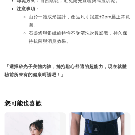
晾乾方式
：自然陰乾，避免陽光直曬與高溫烘乾。
注意事項
：
由於一體成形設計，產品尺寸誤差±2cm屬正常範
圍。
石墨烯與銀纖維特性不受清洗次數影響，持久保
持抗菌與消臭效果。
「選擇矽光子美體內褲，擁抱貼心舒適的超能力，現在就體
驗前所未有的健康呵護吧！」
您可能也喜歡