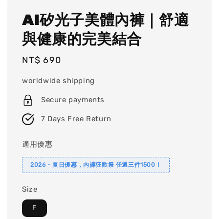
AI矽光子美體內褲｜舒適
與健康的完美結合
Regular
NT$ 690
price
worldwide shipping
Secure payments
7 Days Free Return
適用優惠
2026 - 夏日優惠，內褲狂歡祭 任選三件1500！
Size
F