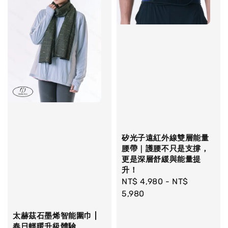
矽光子遠紅外線雙層能量
腰帶｜護腰不只是支撐，
更是深層舒緩與能量提
升！
Regular
NT$ 4,980
-
NT$
price
5,980
太赫茲石墨烯智能圍巾 |
春日輕暖升級體驗