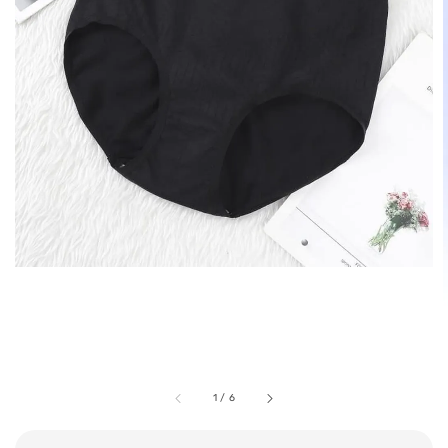
1
/
6