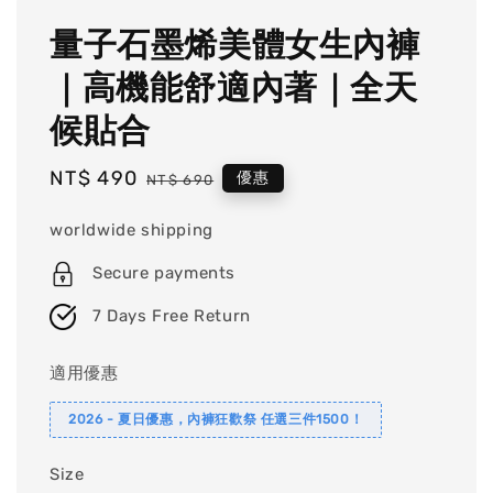
量子石墨烯美體女生內褲
｜高機能舒適內著｜全天
候貼合
Sale
NT$ 490
Regular
優惠
NT$ 690
price
price
worldwide shipping
Secure payments
7 Days Free Return
適用優惠
2026 - 夏日優惠，內褲狂歡祭 任選三件1500！
Size