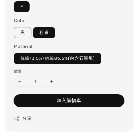
F
Color
黑
粉膚
Material
氨綸13.5%\錦綸86.5%(內含石墨烯)
數量
加入購物車
分享