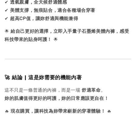
✔
透氣親膚，全天候舒適體感
✔
美體支撐，無痕貼合，適合各種場合穿著
✔
超高CP值，讓妳舒適與機能兼得
🌟
給自己更好的選擇，立即入手量子石墨烯美體內褲，感受
科技帶來的貼身呵護！
🌟
🚀 結論 | 這是妳需要的機能內著
這不只是一條普通的內褲，而是一場
舒適革命
。
妳的肌膚值得更好的呵護，妳的日常應該更自在！
🔥
現在購買，讓科技為妳帶來嶄新的穿著體驗！
🔥