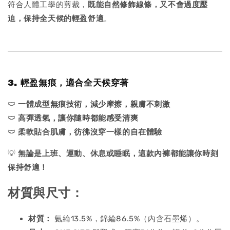
符合人體工學的剪裁，
既能自然修飾線條，又不會過度壓
迫，保持全天候的輕盈舒適
。
3. 輕盈無痕，適合全天候穿著
🩲
一體成型無痕技術，減少摩擦，親膚不刺激
🩲
高彈透氣，讓你隨時都能感受清爽
🩲
柔軟貼合肌膚，彷彿沒穿一樣的自在體驗
💡
無論是上班、運動、休息或睡眠，這款內褲都能讓你時刻
保持舒適！
材質與尺寸：
材質：
氨綸13.5%，錦綸86.5%（內含石墨烯）。