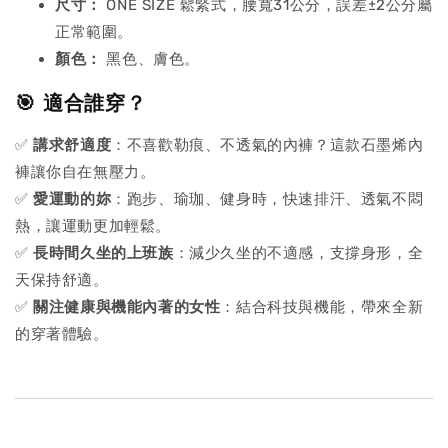
尺寸：
ONE SIZE 鬆緊式，腰寬31公分，誤差±2公分屬
正常範圍。
顏色：
黑色、膚色。
🎯 適合誰穿？
✅
講求舒適度
：不喜歡勒痕、不透氣的內褲？這款石墨烯內
褲讓你自在無壓力。
✅
愛運動的妳
：跑步、瑜珈、健身時，快速排汗、透氣不悶
熱，讓運動更加輕鬆。
✅
長時間久坐的上班族
：減少久坐的不適感，支撐身形，全
天保持舒適。
✅
關注健康與機能內著的女性
：結合科技與機能，帶來全新
的穿著體驗。