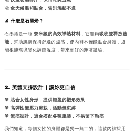
🚀
快速吸濕排汗，保持乾爽透氣
🚀
全天候溫和貼合，告別濕黏不適
🔬 什麼是石墨烯？
石墨烯是一種
奈米級的高效導熱材料
，它能夠
吸收並釋放熱
能
，幫助肌膚保持舒適的溫感，使內褲不僅能貼合身體，還
能根據環境變化調節溫度，帶來更好的穿著體驗。
2. 美體支撐設計 | 讓妳更自信
💖
貼合女性身形，提供輕盈的塑形效果
💖
高彈性無壓力剪裁，活動無束縛
💖
無痕設計，適合搭配各種服裝，不易留下勒痕
我們知道，每個女性的身體都是獨一無二的，這款內褲採用