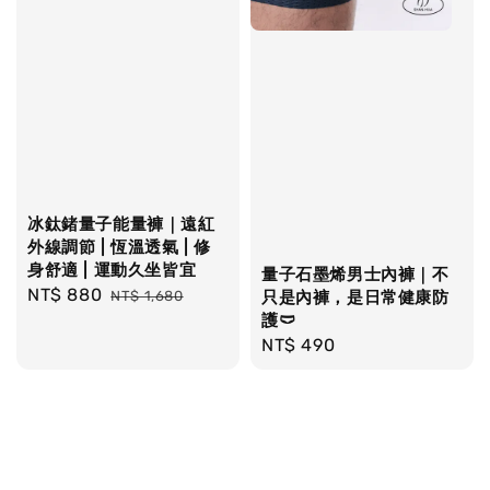
冰鈦鍺量子能量褲｜遠紅
外線調節 | 恆溫透氣 | 修
身舒適 | 運動久坐皆宜
量子石墨烯男士內褲｜不
Sale
NT$ 880
Regular
NT$ 1,680
只是內褲，是日常健康防
price
price
護🩲
Regular
NT$ 490
price