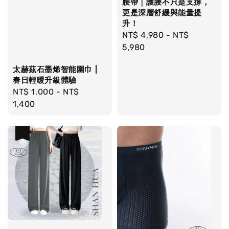
腰帶｜護腰不只是支撐，
更是深層舒緩與能量提
升！
Regular
NT$ 4,980
-
NT$
price
5,980
太赫茲石墨烯智能圍巾 |
春日輕暖升級體驗
Regular
NT$ 1,000
-
NT$
price
1,400
優惠