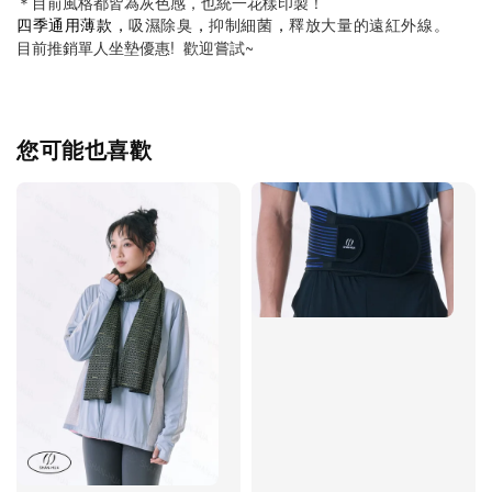
＊目前風格都皆為灰色感，也統一花樣印製！
四季通用薄款，
，
，
吸濕除臭
抑制細菌
釋放大量的遠紅外線。
目前推銷單人坐墊優惠!  歡迎嘗試~
您可能也喜歡