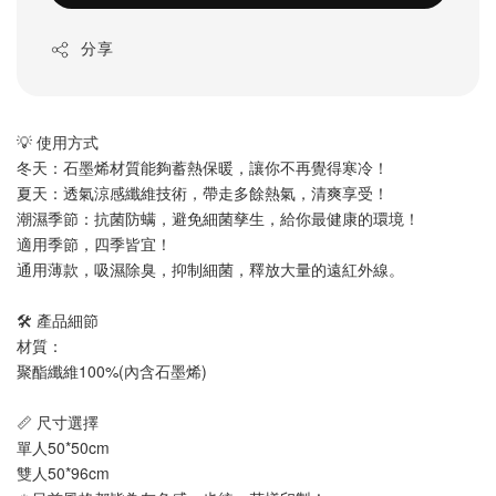
分享
💡 使用方式
冬天：石墨烯材質能夠蓄熱保暖，讓你不再覺得寒冷！
夏天：透氣涼感纖維技術，帶走多餘熱氣，清爽享受！
潮濕季節：抗菌防螨，避免細菌孳生，給你最健康的環境！
適用季節，四季皆宜！
通用薄款，吸濕除臭，抑制細菌，釋放大量的遠紅外線。
🛠️ 產品細節
材質：
聚酯纖維100%(內含石墨烯)
📏 尺寸選擇
單人50*50cm
雙人50*96cm