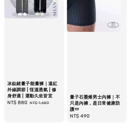
冰鈦鍺量子能量褲｜遠紅
外線調節 | 恆溫透氣 | 修
身舒適 | 運動久坐皆宜
量子石墨烯男士內褲｜不
Sale
NT$ 880
Regular
NT$ 1,680
只是內褲，是日常健康防
price
price
護🩲
Regular
NT$ 490
price