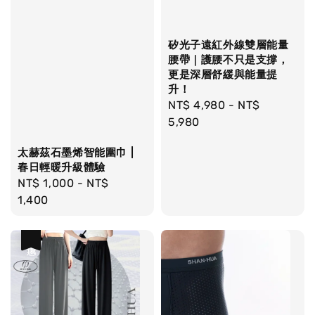
矽光子遠紅外線雙層能量
腰帶｜護腰不只是支撐，
更是深層舒緩與能量提
升！
Regular
NT$ 4,980
-
NT$
price
5,980
太赫茲石墨烯智能圍巾 |
春日輕暖升級體驗
Regular
NT$ 1,000
-
NT$
price
1,400
優惠