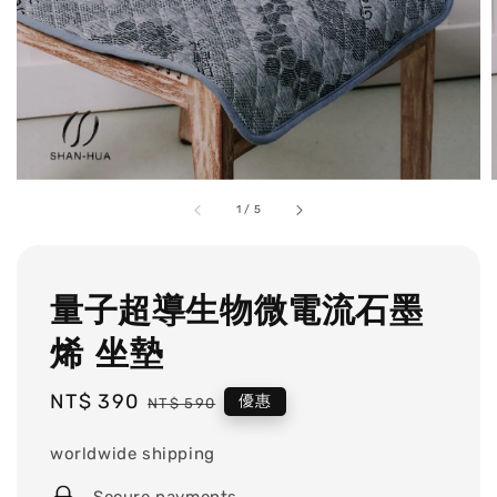
1
/
5
量子超導生物微電流石墨
烯 坐墊
Sale
NT$ 390
Regular
優惠
NT$ 590
price
price
worldwide shipping