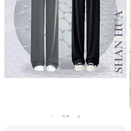
1
/
4