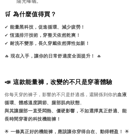
陽光曝曬。
🛒 為什麼值得買？
✔
能量黑科技，促進循環、減少疲勞！
✔
恆溫排汗技術，穿整天依然乾爽！
✔
耐洗不變形，長久穿戴依然彈性如新！
🔥
現在入手，讓你的日常舒適度全面提升！
🔥
📣 這款能量褲，改變的不只是穿著體驗
你每天穿的褲子，影響的不只是舒適感，還關係到你的
血液
循環、體感溫度調節、腿部肌肉狀態
。
與其讓腿部一直受悶熱、僵硬影響，不如選擇真正舒適、能
長時間穿著的科技機能褲！
🌟
一條真正好的機能褲，應該讓你穿得自在、動得輕盈！
🌟