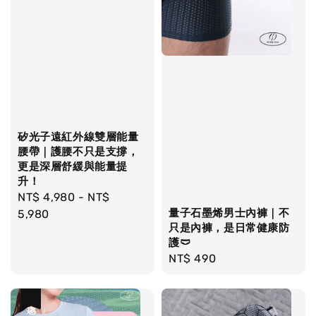
矽光子遠紅外線雙層能量
腰帶｜護腰不只是支撐，
更是深層舒緩與能量提
升！
Regular
NT$ 4,980
-
NT$
量子石墨烯男士內褲｜不
price
5,980
只是內褲，是日常健康防
護🩲
Regular
NT$ 490
price
優惠