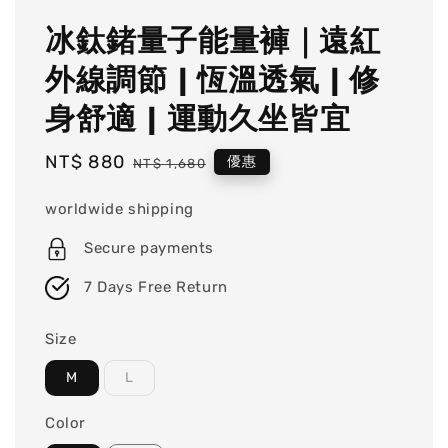
冰鈦鍺量子能量褲｜遠紅
外線調節 | 恆溫透氣 | 修
身舒適 | 運動久坐皆宜
Sale
NT$ 880
Regular
優惠
NT$ 1,680
price
price
worldwide shipping
Secure payments
7 Days Free Return
Size
M
L
Color