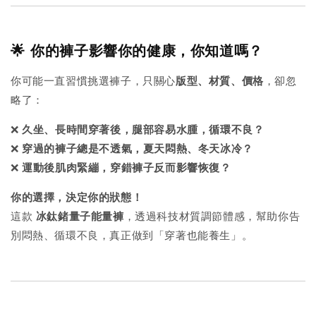
🌟 你的褲子影響你的健康，你知道嗎？
你可能一直習慣挑選褲子，只關心
版型、材質、價格
，卻忽
略了：
❌
久坐、長時間穿著後，腿部容易水腫，循環不良？
❌
穿過的褲子總是不透氣，夏天悶熱、冬天冰冷？
❌
運動後肌肉緊繃，穿錯褲子反而影響恢復？
你的選擇，決定你的狀態！
這款
冰鈦鍺量子能量褲
，透過科技材質調節體感，幫助你告
別悶熱、循環不良，真正做到「穿著也能養生」。