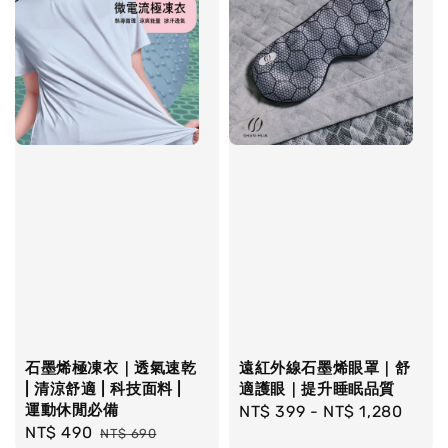
石墨烯極凍衣｜透氣速乾
遠紅外線石墨烯眼罩｜舒
| 清涼舒適 | 科技面料 |
適護眼｜提升睡眠品質
運動休閒必備
Regular
NT$ 399
-
NT$ 1,280
Sale
NT$ 490
Regular
NT$ 690
price