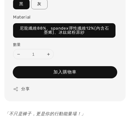
黑
灰
Material
尼龍纖維88%、spandex彈性纖維12%(內含石
墨烯)、冰鈦鍺粉原紗
數量
加入購物車
分享
「不只是褲子，更是你的行動能量場！」