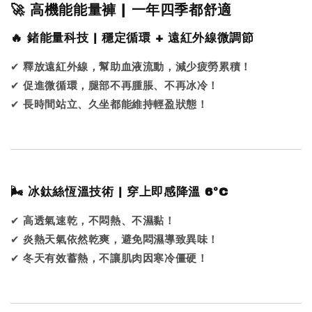
🚀 高機能能量褲 | 一年四季都舒適
🔥 鍺能量科技 | 穩定循環 + 遠紅外線微調節
✔
釋放遠紅外線，幫助血液流動，減少疲勞累積！
✔
促進微循環，腿部不再腫脹、不再冰冷！
✔
長時間站立、久坐都能維持輕盈狀態！
🌬 冰鈦絲恆溫技術 | 穿上即感降溫 6°C
✔
高透氣速乾，不悶熱、不濕黏！
✔
炎熱天氣依然乾爽，避免悶濕導致異味！
✔
冬天有效蓄熱，不讓肌肉因寒冷僵硬！