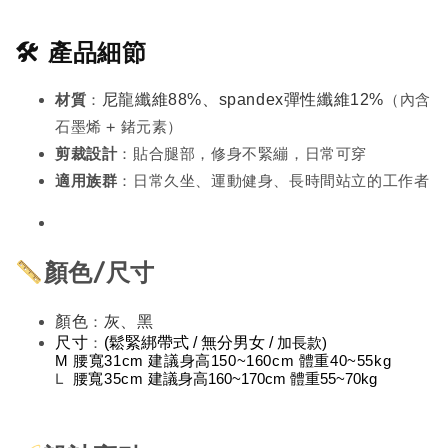
🛠️ 產品細節
材質
：
尼龍纖維88%、spandex彈性纖維12%
（內含
石墨烯 + 鍺元素）
剪裁設計
：貼合腿部，修身不緊繃，日常可穿
適用族群
：日常久坐、運動健身、長時間站立的工作者
顏色/尺寸
顏色
：
灰、黑 
尺寸
：
(鬆緊綁帶式 / 無分男女 / 
加長款)
M 腰寬31cm 建議身高150~160cm 體重40~55kg
L
 腰寬35cm 
建議身高160~170cm 體重55~70kg 