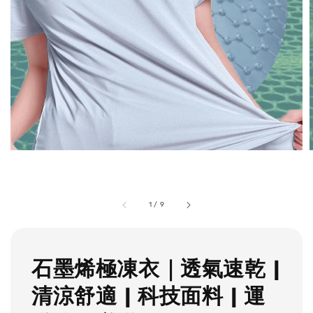
1
/
9
石墨烯極凍衣｜透氣速乾 |
清涼舒適 | 科技面料 | 運