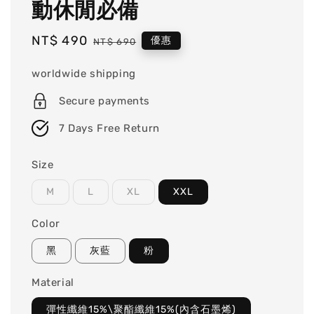
動休閒必備
Sale
NT$ 490
Regular
優惠
NT$ 690
price
price
worldwide shipping
Secure payments
7 Days Free Return
Size
M
L
XL
XXL
Color
黑
灰藍
粉
Material
彈性纖維15%\聚酯纖維15%(內含石墨烯)