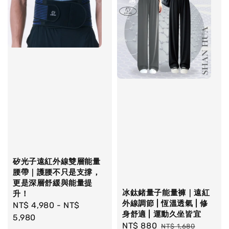
矽光子遠紅外線雙層能量
腰帶｜護腰不只是支撐，
更是深層舒緩與能量提
冰鈦鍺量子能量褲｜遠紅
升！
外線調節 | 恆溫透氣 | 修
Regular
NT$ 4,980
-
NT$
身舒適 | 運動久坐皆宜
price
5,980
Sale
NT$ 880
Regular
NT$ 1,680