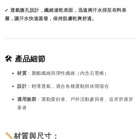
✔
透氣微孔設計，纖維速乾表面，迅速將汗水排至布料表
層，讓汗水快速蒸發，保持肌膚乾爽舒適。
🛠️ 產品細節
材質
：聚酯纖維與彈性纖維（內含石墨烯）
設計
：輕薄透氣，適合各種運動與休閒場合
適用族群
：運動愛好者、戶外活動參與者、追求舒適穿
著者
材質與尺寸：