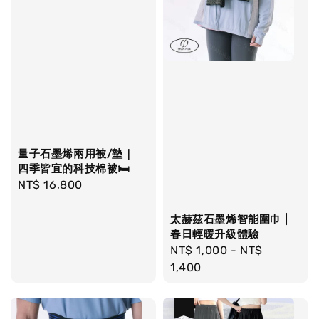
量子石墨烯兩用被/墊｜
四季皆宜的科技棉被🛏️
Regular
NT$ 16,800
price
太赫茲石墨烯智能圍巾 |
春日輕暖升級體驗
Regular
NT$ 1,000
-
NT$
price
1,400
優惠