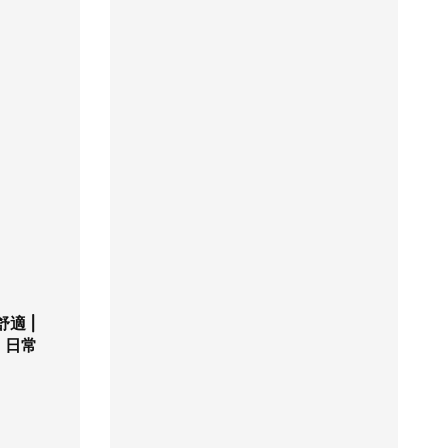
適 |
| 日常