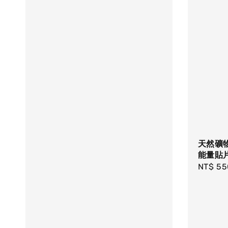
天然礦
能量貼
Sale
NT$ 55
price