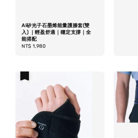
AI矽光子石墨烯能量護膝套(雙
入) ｜輕盈舒適｜穩定支撐｜全
能搭配
Regular
NT$ 1,980
price
優惠