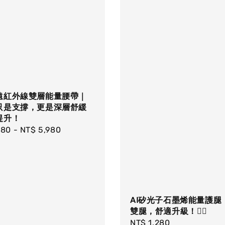
遠紅外線雙層能量腰帶｜
只是支撐，更是深層舒緩
提升！
r
980
-
NT$ 5,980
AI矽光子石墨烯能量護腿
雙腿，舒適升級！🏃‍♂️
Regular
NT$ 1,280