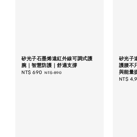
矽光子石墨烯遠紅外線可調式護
矽光子
腕｜智慧防護｜舒適支撐
護腰不
與能量
Sale
NT$ 690
Regular
NT$ 890
Regula
NT$ 4,
price
price
price