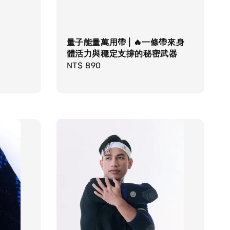
量子能量萬用帶 | 🔥一條帶來身
體活力與穩定支撐的秘密武器
Regular
NT$ 890
price