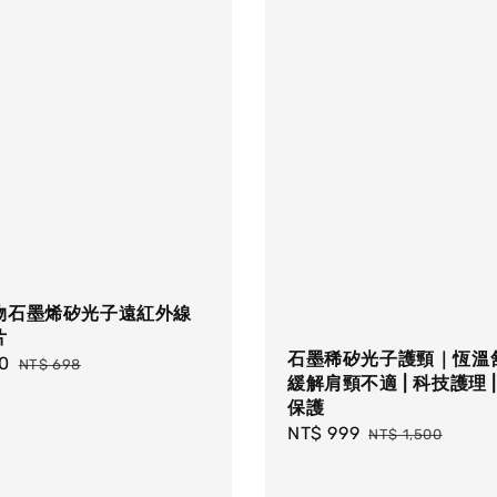
物石墨烯矽光子遠紅外線
片
石墨稀矽光子護頸｜恆溫舒
0
Regular
NT$ 698
緩解肩頸不適 | 科技護理 
price
保護
Sale
NT$ 999
Regular
NT$ 1,500
price
price