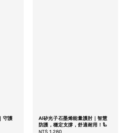
｜守護
AI矽光子石墨烯能量護肘｜智慧
防護，穩定支撐，舒適耐用！🦾
Regular
NT$ 1,280