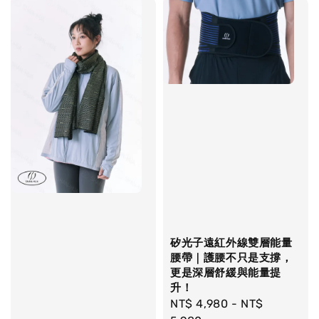
矽光子遠紅外線雙層能量
腰帶｜護腰不只是支撐，
更是深層舒緩與能量提
升！
Regular
NT$ 4,980
-
NT$