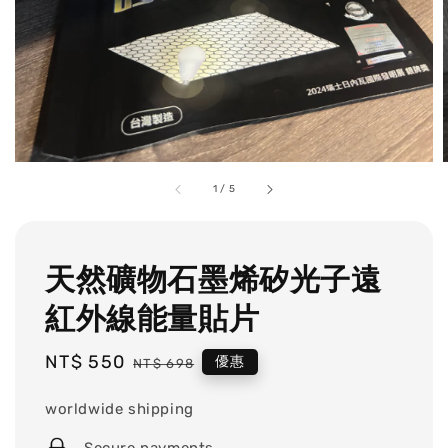
1
/
5
天然礦物石墨烯矽光子遠
紅外線能量貼片
Sale
NT$ 550
Regular
優惠
NT$ 698
price
price
worldwide shipping