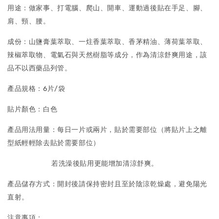
用途：做家事、打電腦、爬山、開車、運動過後貼在手足、腳、
肩、頸
、
腰
。
成份：山鹽膏葉萃取、一炷香葉萃取、香茅精油、薄荷葉萃取、
辣椒萃取物、電氣石與天然樹脂等成分，作為清涼舒爽用途，該
品不以西藥品列管。
產品規格
：
6片/袋
貼片顏色
：白色
產品用法用量：每日一片或兩片，貼於需要部位（將貼片上之離
型紙輕輕除去貼於需要部位）
若洗澡後貼用更能增加清涼舒爽。
產品儲存方式：開封後請保持密封且至於陰涼乾燥處，避免陽光
直射。
注意事項：