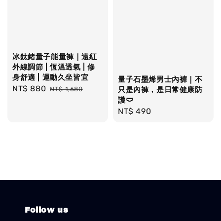
冰鈦鍺量子能量褲｜遠紅
外線調節 | 恆溫透氣 | 修
身舒適 | 運動久坐皆宜
量子石墨烯男士內褲｜不
Sale
NT$ 880
Regular
NT$ 1,680
只是內褲，是日常健康防
price
price
護🩲
Regular
NT$ 490
price
Follow us