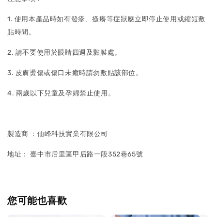
1. 使用本產品時如有發疹、搔癢等症狀應立即停止使用或縮短敷
貼時間。
2. 請不要使用於眼睛四週及黏膜處。
3. 皮膚燙傷或傷口未癒時請勿敷貼該部位。
4. 兩歲以下兒童及孕婦禁止使用。
製造商
：
仙峰科技實業有限公司
地址
：
臺中市后里區甲后路一段352巷65號
您可能也喜歡