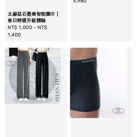
price
5,980
太赫茲石墨烯智能圍巾 |
春日輕暖升級體驗
Regular
NT$ 1,000
-
NT$
price
1,400
優惠