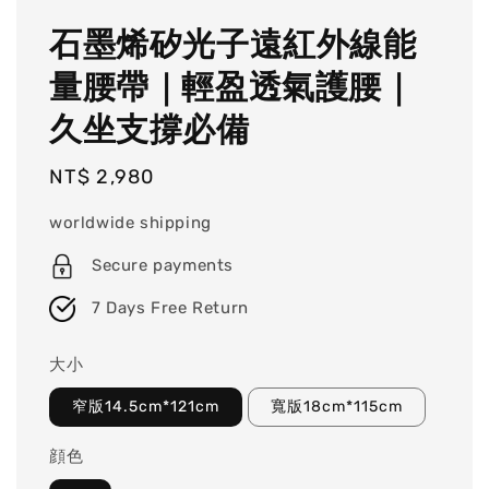
石墨烯矽光子遠紅外線能
量腰帶｜輕盈透氣護腰｜
久坐支撐必備
Regular
NT$ 2,980
price
worldwide shipping
Secure payments
7 Days Free Return
大小
窄版14.5cm*121cm
寬版18cm*115cm
顔色