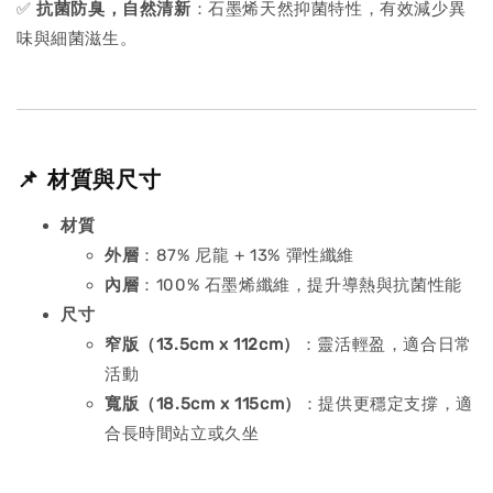
✅
抗菌防臭，自然清新
：石墨烯天然抑菌特性，有效減少異
味與細菌滋生。
📌 材質與尺寸
材質
外層
：87% 尼龍 + 13% 彈性纖維
內層
：100% 石墨烯纖維，提升導熱與抗菌性能
尺寸
窄版（13.5cm x 112cm）
：靈活輕盈，適合日常
活動
寬版（18.5cm x 115cm）
：提供更穩定支撐，適
合長時間站立或久坐