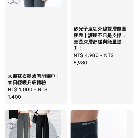
矽光子遠紅外線雙層能量
腰帶｜護腰不只是支撐，
更是深層舒緩與能量提
升！
Regular
NT$ 4,980
-
NT$
price
5,980
太赫茲石墨烯智能圍巾 |
春日輕暖升級體驗
Regular
NT$ 1,000
-
NT$
price
1,400
優惠