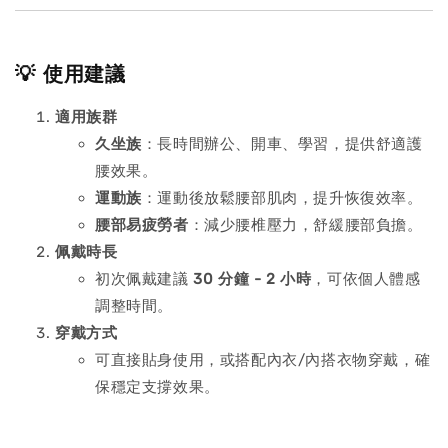
💡 使用建議
適用族群
久坐族
：長時間辦公、開車、學習，提供舒適護
腰效果。
運動族
：運動後放鬆腰部肌肉，提升恢復效率。
腰部易疲勞者
：減少腰椎壓力，舒緩腰部負擔。
佩戴時長
初次佩戴建議
30 分鐘 - 2 小時
，可依個人體感
調整時間。
穿戴方式
可直接貼身使用，或搭配內衣/內搭衣物穿戴，確
保穩定支撐效果。