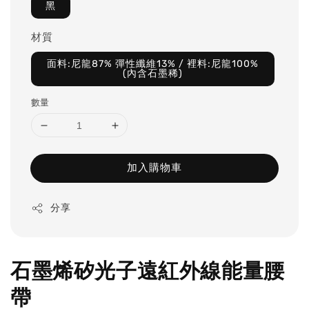
黑
材質
面料:尼龍87% 彈性纖維13% / 裡料:尼龍100%
(內含石墨稀)
數量
加入購物車
分享
石墨烯矽光子遠紅外線能量腰
帶