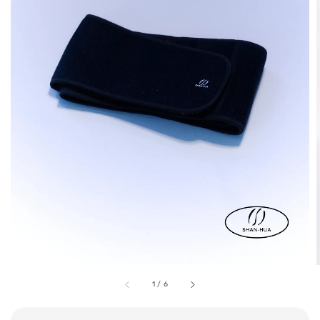
1
/
6