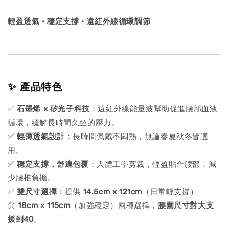
輕盈透氣 · 穩定支撐 · 遠紅外線循環調節
✨ 產品特色
✅
石墨烯 x 矽光子科技
：遠紅外線能量波幫助促進腰部血液
循環，緩解長時間久坐的壓力。
✅
輕薄透氣設計
：長時間佩戴不悶熱，無論春夏秋冬皆適
用。
✅
穩定支撐，舒適包覆
：人體工學剪裁，輕盈貼合腰部，減
少腰椎負擔。
✅
雙尺寸選擇
：提供
14.5cm x 121cm
（日常輕支撐）
與
18cm x 115cm
（加強穩定）兩種選擇，
腰圍尺寸對大支
援到40
。