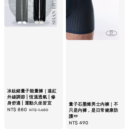
冰鈦鍺量子能量褲｜遠紅
外線調節 | 恆溫透氣 | 修
身舒適 | 運動久坐皆宜
量子石墨烯男士內褲｜不
Sale
NT$ 880
Regular
NT$ 1,680
只是內褲，是日常健康防
price
price
護🩲
Regular
NT$ 490