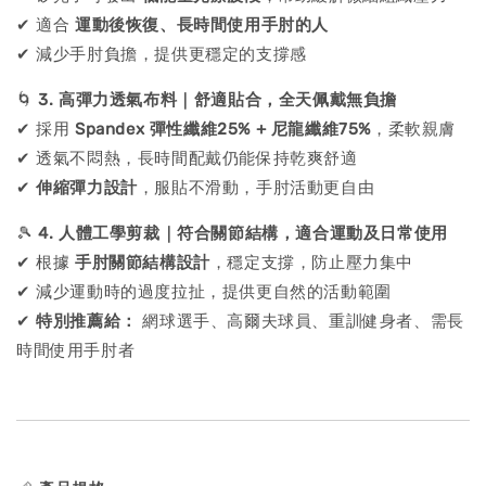
✔ 適合
運動後恢復、長時間使用手肘的人
✔ 減少手肘負擔，提供更穩定的支撐感
🌀
3. 高彈力透氣布料｜舒適貼合，全天佩戴無負擔
✔ 採用
Spandex 彈性纖維25% + 尼龍纖維75%
，柔軟親膚
✔ 透氣不悶熱，長時間配戴仍能保持乾爽舒適
✔
伸縮彈力設計
，服貼不滑動，手肘活動更自由
🎾
4. 人體工學剪裁｜符合關節結構，適合運動及日常使用
✔ 根據
手肘關節結構設計
，穩定支撐，防止壓力集中
✔ 減少運動時的過度拉扯，提供更自然的活動範圍
✔
特別推薦給：
網球選手、高爾夫球員、重訓健身者、需長
時間使用手肘者