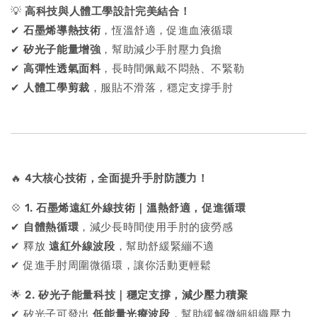
💡
高科技與人體工學設計完美結合！
✔
石墨烯導熱技術
，恆溫舒適，促進血液循環
✔
矽光子能量增強
，幫助減少手肘壓力負擔
✔
高彈性透氣面料
，長時間佩戴不悶熱、不緊勒
✔
人體工學剪裁
，服貼不滑落，穩定支撐手肘
🔥
4大核心技術，全面提升手肘防護力！
💠
1. 石墨烯遠紅外線技術｜溫熱舒適，促進循環
✔
自體熱循環
，減少長時間使用手肘的疲勞感
✔ 釋放
遠紅外線波段
，幫助舒緩緊繃不適
✔ 促進手肘周圍微循環，讓你活動更輕鬆
🌟
2. 矽光子能量科技｜穩定支撐，減少壓力積聚
✔ 矽光子可發出
低能量光療波段
，幫助緩解微細組織壓力