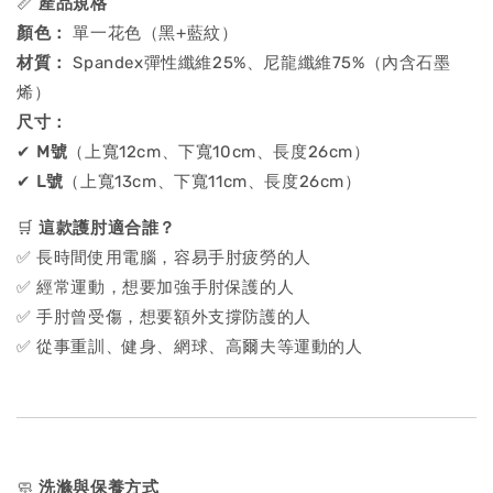
📏
產品規格
顏色：
單一花色（黑+藍紋）
材質：
Spandex彈性纖維25%、尼龍纖維75%（內含石墨
烯）
尺寸：
✔
M號
（上寬12cm、下寬10cm、長度26cm）
✔
L號
（上寬13cm、下寬11cm、長度26cm）
🛒
這款護肘適合誰？
✅ 長時間使用電腦，容易手肘疲勞的人
✅ 經常運動，想要加強手肘保護的人
✅ 手肘曾受傷，想要額外支撐防護的人
✅ 從事重訓、健身、網球、高爾夫等運動的人
🧼
洗滌與保養方式