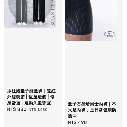
冰鈦鍺量子能量褲｜遠紅
外線調節 | 恆溫透氣 | 修
身舒適 | 運動久坐皆宜
量子石墨烯男士內褲｜不
Sale
NT$ 880
Regular
NT$ 1,680
只是內褲，是日常健康防
price
price
護🩲
Regular
NT$ 490