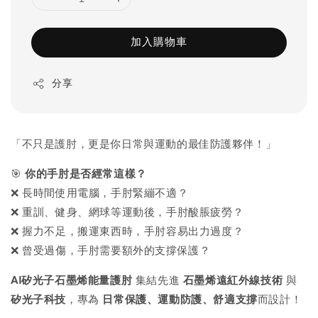
加入購物車
分享
「不只是護肘，更是你日常與運動的最佳防護夥伴！」
🎯
你的手肘是否經常這樣？
❌ 長時間使用電腦，手肘緊繃不適？
❌ 重訓、健身、網球等運動後，手肘酸脹疲勞？
❌ 握力不足，搬運東西時，手肘容易出力過度？
❌ 曾受過傷，手肘需要額外的支撐保護？
AI矽光子石墨烯能量護肘
集結先進
石墨烯遠紅外線技術
與
矽光子科技
，專為
日常保護、運動防護、舒適支撐
而設計！