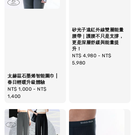
矽光子遠紅外線雙層能量
腰帶｜護腰不只是支撐，
更是深層舒緩與能量提
升！
Regular
NT$ 4,980
-
NT$
price
5,980
太赫茲石墨烯智能圍巾 |
春日輕暖升級體驗
Regular
NT$ 1,000
-
NT$
price
1,400
優惠