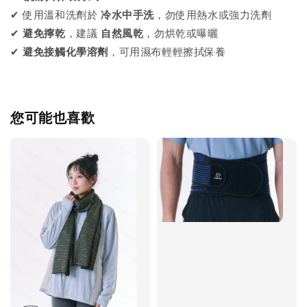
✔ 使用溫和洗劑於
冷水中手洗
，勿使用熱水或強力洗劑
✔
避免擰乾
，建議
自然風乾
，勿烘乾或曝曬
✔
避免接觸化學溶劑
，可用濕布輕輕擦拭保養
您可能也喜歡