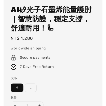
AI矽光子石墨烯能量護肘
｜智慧防護，穩定支撐，
舒適耐用！🦾
Regular
NT$ 1,280
price
worldwide shipping
Secure payments
7 Days Free Return
大小
M
L
數量