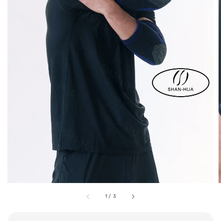
1
/
3