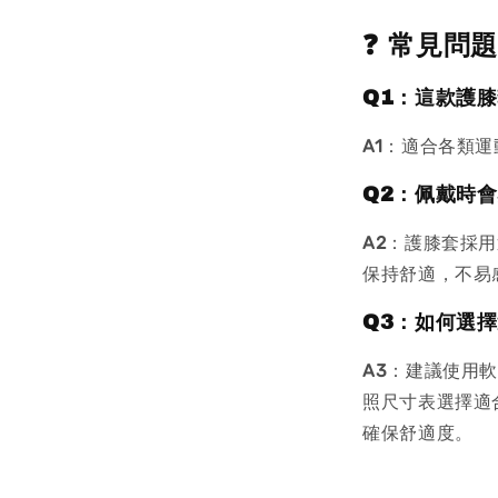
❓ 常見問
Q1：這款護
A1
：適合各類運
Q2：佩戴時
A2
：護膝套採用
保持舒適，不易
Q3：如何選
A3
：建議使用軟
照尺寸表選擇適
確保舒適度。