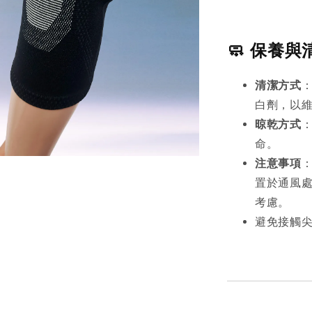
🧼 保養與
清潔方式
白劑，以
晾乾方式
命。
注意事項
置於通風
考慮。
避免接觸