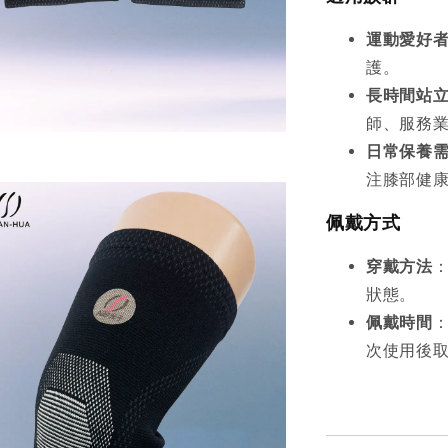
運動愛好
護。
長時間站立
師、服務
日常保養
注膝部健
佩戴方式
穿戴方法
狀態。
佩戴時間
次使用後