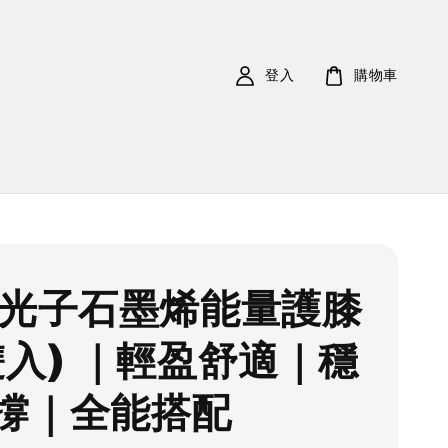
登入
購物車
矽光子石墨烯能量護膝
雙入) ｜輕盈舒適｜穩
撐｜全能搭配