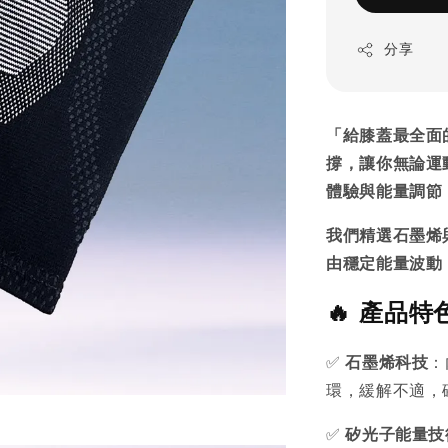
分享
「給膝蓋最全面
撐，讓你無論運
體驗與能量調節
我們精選石墨烯
由穩定能量波動
🔥 產品特
✅
石墨烯科技
：
環，緩解不適，
✅
矽光子能量技