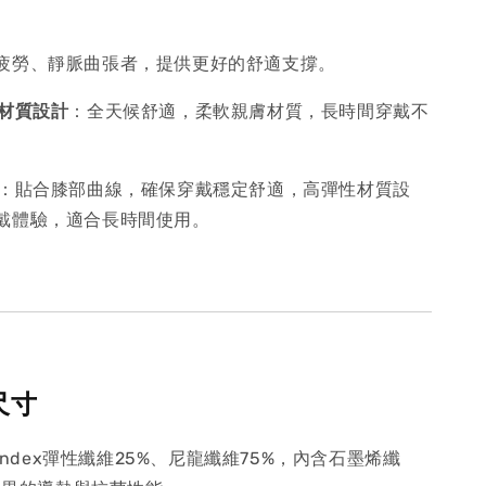
疲勞、靜脈曲張者，提供更好的舒適支撐。
材質
設計
：全天候舒適，柔軟親膚材質，長時間穿戴不
：貼合膝部曲線，確保穿戴穩定舒適，高彈性材質設
戴體驗，適合長時間使用。
尺寸
andex彈性纖維25%、尼龍纖維75%，內含石墨烯纖