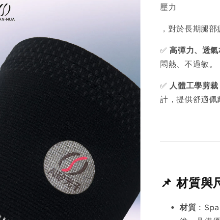
壓力
，對於長期腿部
✅
高彈力、透氣
悶熱、不過敏。
✅
人體工學剪裁
計，提供舒適佩
📌 材質與
材質
：Sp