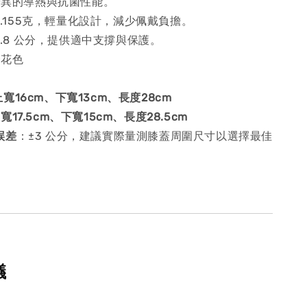
優異的導熱與抗菌性能。
0.155克，輕量化設計，減少佩戴負擔。
0.8 公分，提供適中支撐與保護。
一花色
寬16cm、下寬13cm、長度28cm
寬17.5cm、下寬15cm、長度28.5cm
誤差
：±3 公分，建議實際量測膝蓋周圍尺寸以選擇最佳
。
議