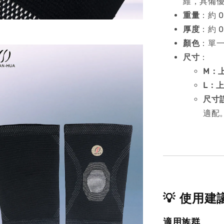
維，具備
重量
：約 
厚度
：約 
顏色
：單
尺寸
：
M：上
L：上
尺寸
適配
💡 使用建
適用族群