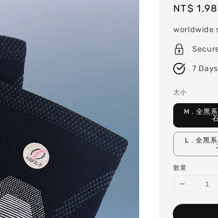
Regular
NT$ 1,9
price
worldwide 
Secur
7 Days
大小
M . 全黑
L . 全黑
數量