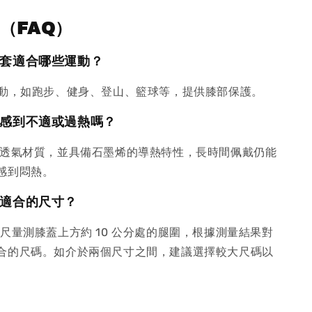
題（FAQ）
膝套適合哪些運動？
動，如跑步、健身、登山、籃球等，提供膝部保護。
會感到不適或過熱嗎？
透氣材質，並具備石墨烯的導熱特性，長時間佩戴仍能
感到悶熱。
擇適合的尺寸？
尺量測膝蓋上方約 10 公分處的腿圍，根據測量結果對
合的尺碼。如介於兩個尺寸之間，建議選擇較大尺碼以