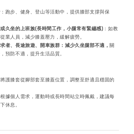
者
：跑步、健身、登山等活動中，提供膝部支撐與保
或久坐的上班族(長時間工作，小腿常有緊繃感)
：如教
業從業人員，減少膝蓋壓力，緩解疲勞。
需求者、長途旅遊、開車族群：減少久坐腿部不適，
關
康，預防不適，提升生活品質。
：將護膝套從腳部套至膝蓋位置，調整至舒適且穩固的
：根據個人需求，運動時或長時間站立時佩戴，建議每
取下休息。