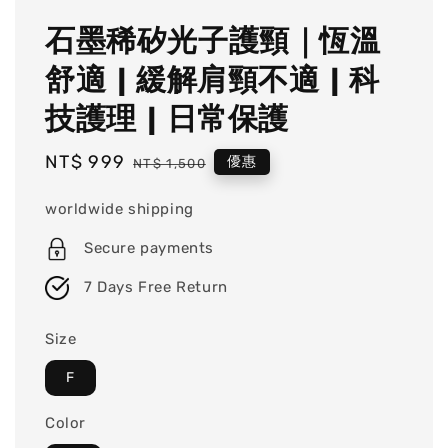
石墨稀矽光子護頸｜恆溫
舒適 | 緩解肩頸不適 | 科
技護理 | 日常保護
Sale
NT$ 999
Regular
優惠
NT$ 1,500
price
price
worldwide shipping
Secure payments
7 Days Free Return
Size
F
Color