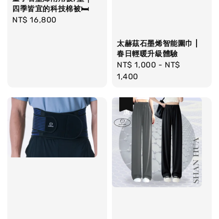
四季皆宜的科技棉被🛏️
Regular
NT$ 16,800
price
太赫茲石墨烯智能圍巾 |
春日輕暖升級體驗
Regular
NT$ 1,000
-
NT$
price
1,400
優惠