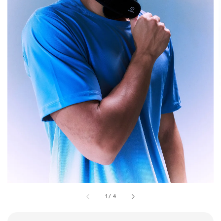
1
/
4