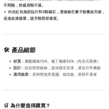
不悶熱，舒緩肩頸不適。
✔
內含紅色格狀貼片和3顆磁石，透過鍺石量子能量波共振，
促進血液循環，提升頸部舒適度。
🛠️ 產品細節
材質
：聚酯纖維70%、氯丁橡膠30%（內含石墨烯）
設計
：貼合頸部曲線，提供穩定支撐，適合日常佩戴
適用族群
：長時間使用電腦、低頭族、肩頸不適者
🛒 為什麼值得購買？