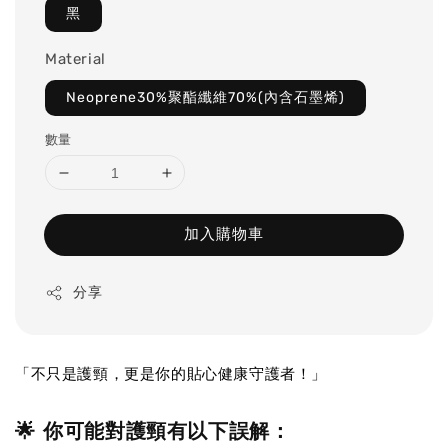
黑
Material
Neoprene30%聚酯纖維70%(內含石墨烯)
數量
加入購物車
分享
「不只是護頸，更是你的貼心健康守護者！」
🌟 你可能對護頸有以下誤解：