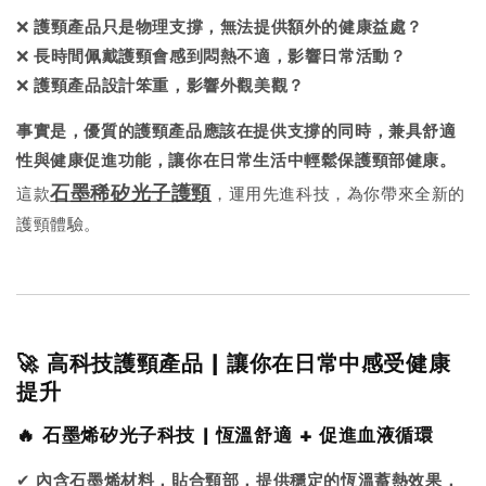
❌
護頸產品只是物理支撐，無法提供額外的健康益處？
❌
長時間佩戴護頸會感到悶熱不適，影響日常活動？
❌
護頸產品設計笨重，影響外觀美觀？
事實是，優質的護頸產品應該在提供支撐的同時，兼具舒適
性與健康促進功能，讓你在日常生活中輕鬆保護頸部健康。
石墨稀
矽光
子護頸
這款
，運用先進科技，為你帶來全新的
護頸體驗。
🚀 高科技護頸產品 | 讓你在日常中感受健康
提升
🔥 石墨烯矽光子科技 | 恆溫舒適 + 促進血液循環
✔
內含石墨烯材料，貼合頸部，提供穩定的恆溫蓄熱效果，