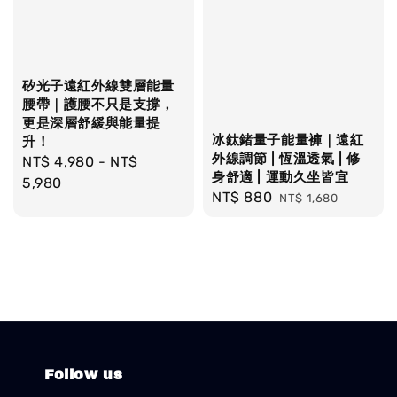
矽光子遠紅外線雙層能量
腰帶｜護腰不只是支撐，
更是深層舒緩與能量提
冰鈦鍺量子能量褲｜遠紅
升！
外線調節 | 恆溫透氣 | 修
Regular
NT$ 4,980
-
NT$
身舒適 | 運動久坐皆宜
price
5,980
Sale
NT$ 880
Regular
NT$ 1,680
price
price
Follow us