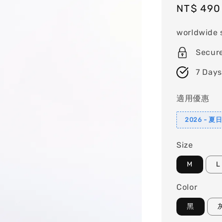
Sale
NT$ 490
price
worldwide 
Secur
7 Days
適用優惠
2026 - 
Size
M
L
Color
黑