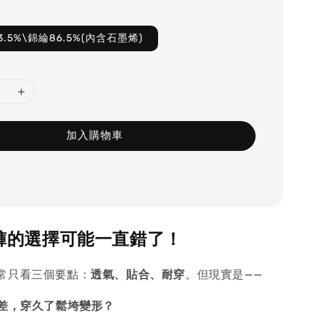
.5%\錦綸86.5%(內含石墨烯)
加入購物車
內褲的選擇可能一直錯了！
常只看三個要點：
透氣、貼合、耐穿
。但現實是——
差，穿久了鬆垮變形？