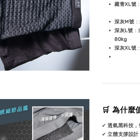
藏青
XL號
深灰M號
：
深灰
L號
：
80kg
深灰
XL號
🛒 為什
✔
透氣黑科技，
✔
立體支撐設計