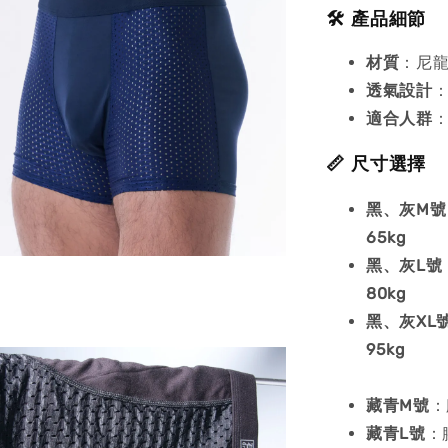
🛠️ 產品細節
材質
：尼龍
透氣設計
適合人群
📏 尺寸選擇
黑、灰M號
65kg
黑、灰
L號
80kg
黑、灰
XL
95kg
藏青M號
：
藏青
L號
：