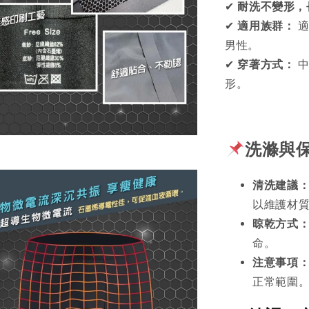
✔
耐洗不變形，
✔
適用族群：
適
男性。
✔
穿著方式：
中
形。
洗滌與
清洗建議
以維護材
晾乾方式
命。
注意事項
正常範圍