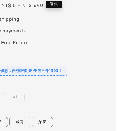
Regular
優惠
NT$ 0
-
NT$ 690
price
shipping
e payments
 Free Return
夏日優惠，內褲狂歡祭 任選三件1500！
XL
灰
藏青
深灰