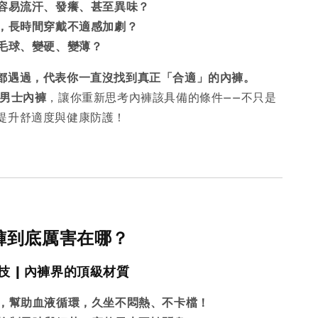
容易流汗、發癢、甚至異味？
，長時間穿戴不適感加劇？
毛球、變硬、變薄？
都遇過，代表你一直沒找到真正「合適」的內褲。
男士內褲
，讓你重新思考內褲該具備的條件——不只是
提升舒適度與健康防護！
內褲到底厲害在哪？
技 | 內褲界的頂級材質
，幫助血液循環，久坐不悶熱、不卡檔！