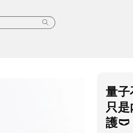
量子
只是
護🩲