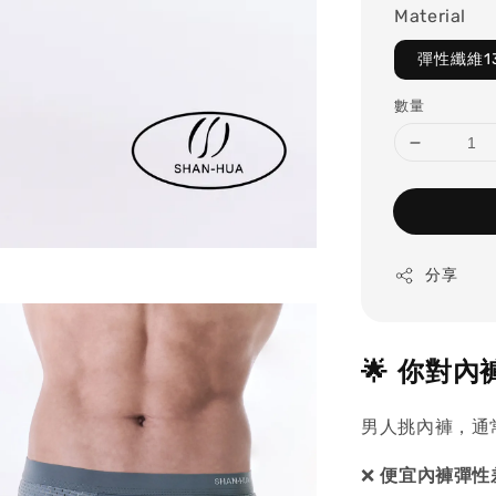
Material
彈性纖維13
數量
分享
🌟 你對
男人挑內褲，通
❌
便宜內褲彈性