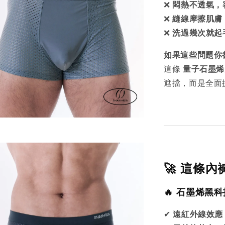
❌
悶熱不透氣，
❌
縫線摩擦肌膚
❌
洗過幾次就起
如果這些問題你
這條
量子石墨烯
遮擋，而是全面
🚀 這條
🔥 石墨烯黑科
✔
遠紅外線效應