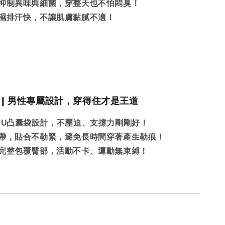
抑制異味與細菌，穿整天也不怕悶臭！
濕排汗快，不讓肌膚黏膩不適！
藝 | 男性專屬設計，穿得住才是王道
，U凸囊袋設計，不壓迫、支撐力剛剛好！
帶，貼合不勒緊，避免長時間穿著產生勒痕！
完整包覆臀部，活動不卡、運動無束縛！