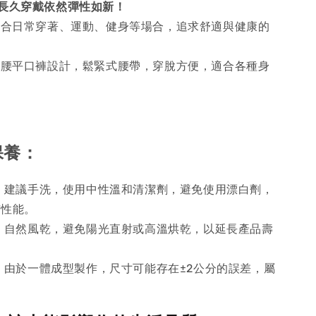
長久穿戴依然彈性如新！
合日常穿著、運動、健身等場合，追求舒適與健康的
腰平口褲設計，鬆緊式腰帶，穿脫方便，適合各種身
保養：
：
建議手洗，使用中性溫和清潔劑，避免使用漂白劑，
質性能。
：
自然風乾，避免陽光直射或高溫烘乾，以延長產品壽
：
由於一體成型製作，尺寸可能存在±2公分的誤差，屬
。