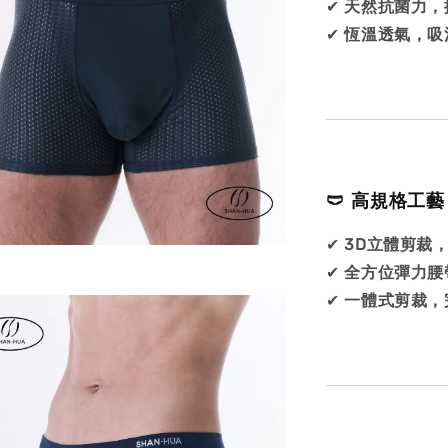
✔
天然抗菌力，
✔
恆溫透氣，吸
🩲 高規格工
✔
3D立體剪裁
✔
全方位彈力腰
✔
一體式剪裁，