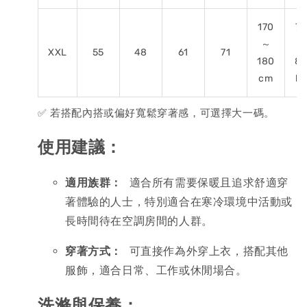
170
75
～
～
XXL
55
48
61
71
180
8
cm
kg
✅ 若搭配內搭或偏好寬鬆穿著感，可選擇大一碼。
使用建議：
適用族群：
 適合所有需要保暖且追求舒適穿
著體驗的人士，特別適合在寒冷環境中活動或
長時間待在空調房間的人群。
穿著方式：
 可直接作為外穿上衣，搭配其他
服飾，適合日常、工作或休閒場合。
洗滌與保養：