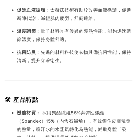
促進血液循環
：太赫茲技術有助於改善血液循環，促進
新陳代謝，減輕肌肉疲勞，舒筋通絡。
溫度調節
：量子材料具有優異的導熱性能，能夠迅速調
節溫度，保持身體舒適。
抗菌防臭
：先進的材料科技使衣物具備抗菌性能，保持
清新，提升穿著衛生。
🛠️ 產品特點
機能材質：
採用聚酯纖維85%與彈性纖維
（Spandex）15%（內含石墨烯），有效鎖住皮膚散發
的熱量，將汗水的水蒸氣轉化為熱能，輔助身體「發