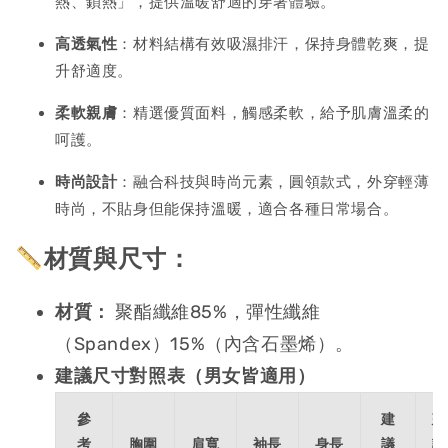
熱、鎖熱」，提供溫暖舒適的穿著體驗。
高透氣性
：材料結構有效吸濕排汗，保持身體乾爽，提
升舒適度。
柔軟親膚
：精選優質面料，觸感柔軟，給予肌膚溫柔的
呵護。
時尚設計
：融合科技與時尚元素，圓領款式，外穿輕薄
時尚，不貼身但能保持溫暖，適合各種日常場合。
材質與尺寸：
材質：
聚酯纖維85%，彈性纖維
（Spandex）15%（內含石墨烯）。
建議尺寸對照表（男女皆適用）
參
建
建
考
胸圍
肩寬
袖長
身長
議
議