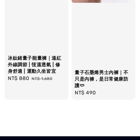
冰鈦鍺量子能量褲｜遠紅
外線調節 | 恆溫透氣 | 修
身舒適 | 運動久坐皆宜
量子石墨烯男士內褲｜不
Sale
NT$ 880
Regular
NT$ 1,680
只是內褲，是日常健康防
price
price
護🩲
Regular
NT$ 490
price