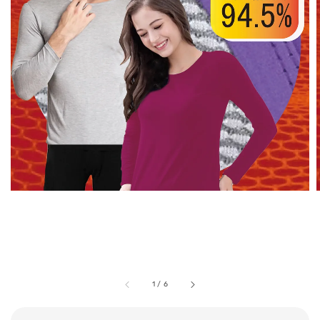
1
/
6