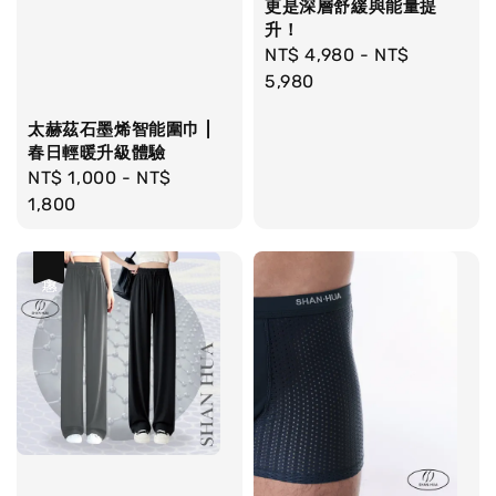
更是深層舒緩與能量提
升！
Regular
NT$ 4,980
-
NT$
price
5,980
太赫茲石墨烯智能圍巾 |
春日輕暖升級體驗
Regular
NT$ 1,000
-
NT$
price
1,800
優惠