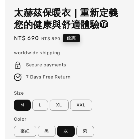
太赫茲保暖衣 | 重新定義
您的健康與舒適體驗🧥
Sale
NT$ 690
Regular
優惠
NT$ 890
price
price
worldwide shipping
Secure payments
7 Days Free Return
Size
M
L
XL
XXL
Color
棗紅
黑
灰
紫