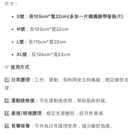
尺寸：
S號
：長105cm*寬22cm(多加一片橢圓腰帶發熱片)
M號
：長105cm*寬22cm
L號
：長115cm*寬22cm
XL號
：長126cm*寬22cm
💡
使用方式
1️⃣
日常護理
：工作、運動、長時間坐立時佩戴，穩定腰部支
撐。
2️⃣
運動後恢復
：可在運動後使用，幫助肌肉舒緩。
3️⃣
產後/術後護理
：穩定支撐腰部，提升舒適感。
4️⃣
長輩保養
：可作為日常護理使用，減少腰部負擔。