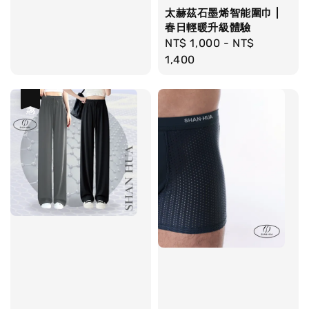
太赫茲石墨烯智能圍巾 |
春日輕暖升級體驗
Regular
NT$ 1,000
-
NT$
price
1,400
優惠