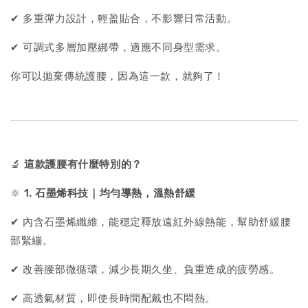
✔ 多重彈力設計，輕盈貼合，不影響日常活動。
✔ 可調式多層加壓綁帶，適應不同身型需求。
你可以拋棄傳統護腰，因為這一款，就夠了！
🔬
這款護腰有什麼特別的？
🔆
1. 石墨烯科技｜均勻導熱，溫熱舒緩
✔ 內含石墨烯纖維，能穩定釋放遠紅外線熱能，幫助舒緩腰
部緊繃。
✔ 改善腰部微循環，減少長期久坐、負重造成的疲勞感。
✔ 高透氣材質，即使長時間配戴也不悶熱。