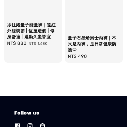
冰鈦鍺量子能量褲｜遠紅
外線調節 | 恆溫透氣 | 修
身舒適 | 運動久坐皆宜
量子石墨烯男士內褲｜不
Sale
NT$ 880
Regular
NT$ 1,680
只是內褲，是日常健康防
price
price
護🩲
Regular
NT$ 490
price
Follow us