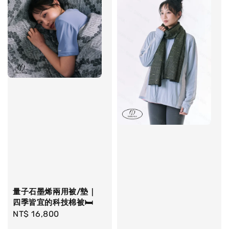
量子石墨烯兩用被/墊｜
四季皆宜的科技棉被🛏️
Regular
NT$ 16,800
price