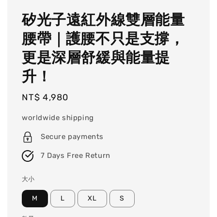
矽光子遠紅外線雙層能量
腰帶｜護腰不只是支撐，
更是深層舒緩與能量提
升！
Regular
NT$ 4,980
price
worldwide shipping
Secure payments
7 Days Free Return
大小
M
L
XL
S