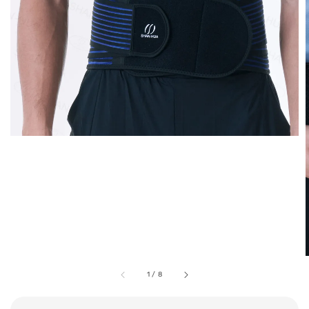
1
/
8