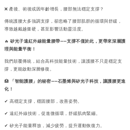
❌ 產後、術後或因年齡增長，腰部無法穩定支撐？
傳統護腰大多強調支撐，卻忽略了腰部肌群的循環與舒緩，
導致越戴越僵硬，甚至影響活動靈活度。
🔥
矽光子遠紅外線能量腰帶——支撐不僅於此，更帶來深層護
理與能量平衡！
我們顛覆傳統，結合高科技能量技術，讓護腰不只是穩定支
撐，更能啟動深層修復。
🏥️
「智能護腰」的秘密——石墨烯與矽光子科技，讓護腰更進
化！
✔ 高穩定支撐，穩固腰部，改善姿勢。
✔ 遠紅外線技術，促進微循環，舒緩肌肉緊繃。
✔ 矽光子能量釋放，減少疲勞，提升運動恢復力。