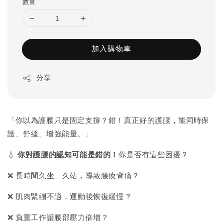
數量
加入購物車
分享
「你以為護腰只是固定支撐？錯！真正好的護腰，能同時保
護、舒緩、增強能量。」
💧
你對護腰的認知可能是錯的！
你是否有這些困擾？
❌ 長時間久坐、久站，導致腰痠背痛？
❌ 肌肉緊繃不適，運動後恢復緩慢？
❌ 負重工作讓腰部壓力倍增？