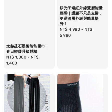
矽光子遠紅外線雙層能量
腰帶｜護腰不只是支撐，
更是深層舒緩與能量提
升！
Regular
NT$ 4,980
-
NT$
price
5,980
太赫茲石墨烯智能圍巾 |
春日輕暖升級體驗
Regular
NT$ 1,000
-
NT$
price
1,400
優惠