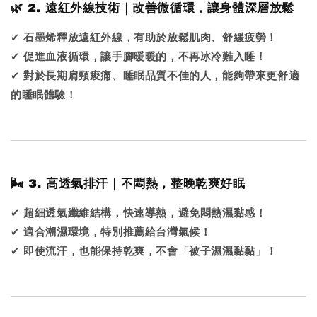
🌿 2. 遠紅外線技術｜改善微循環，讓身體深層放鬆
✔
石墨烯釋放遠紅外線，有助於放鬆肌肉、舒緩疲勞！
✔
促進血液循環，讓手腳暖暖的，不再冰冷難入睡！
✔
對於長期肩頸痠痛、睡眠品質不佳的人，能夠帶來更舒適
的睡眠體驗！
🌬 3. 高透氣排汗｜不悶熱，整晚乾爽好眠
✔
超細透氣纖維結構，快速導熱，避免悶熱濕黏感！
✔
適合潮濕環境，特別推薦給台灣氣候！
✔
即使流汗，也能保持乾爽，不會「被子濕濕黏黏」！