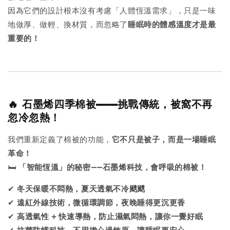
因為它們的設計根本沒有考慮「人體恆溫需求」，只是一味
地做厚、做輕、換材質，而忽略了
睡眠時的體感溫度才是最
重要的！
🔥 石墨烯四季棉被——挑戰傳統，被窩不再
忽冷忽熱！
我們重新定義了棉被的功能，
它不只是被子，而是一場睡眠
革命！
🛏️
「智能恆溫」的秘密——石墨烯科技，會呼吸的棉被！
✔
冬天保暖不悶熱，夏天透氣不冷颼颼
✔
遠紅外線技術，微循環調節，夜晚睡得更沉更香
✔
高透氣性 + 快速導熱，防止濕氣悶熱，讓你一覺好眠