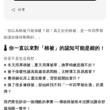
分享
「你以為棉被只能保暖？錯！真正好的棉被，是一年四季都
能讓你睡得剛剛好。」
🌡️ 你一直以來對「棉被」的認知可能是錯的！
你是不是也這樣想：
❌
冬天用厚棉被，夏天用薄被單，換季時總是睡不好？
❌
被子保暖性越高就越容易悶熱，太輕薄又容易感冒？
❌
覺得躺在床上還沒睡著，背部就開始冒汗？
❌
換了很多條棉被，卻始終找不到「一年四季都合適」的選
擇？
我們要告訴你一個殘酷的事實——傳統棉被根本沒辦法讓你舒
服地睡一整年！