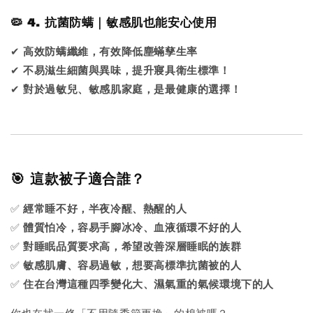
🦠 4. 抗菌防螨｜敏感肌也能安心使用
✔
高效防螨纖維，有效降低塵蟎孳生率
✔
不易滋生細菌與異味，提升寢具衛生標準！
✔
對於過敏兒、敏感肌家庭，是最健康的選擇！
🎯 這款被子適合誰？
✅
經常睡不好，半夜冷醒、熱醒的人
✅
體質怕冷，容易手腳冰冷、血液循環不好的人
✅
對睡眠品質要求高，希望改善深層睡眠的族群
✅
敏感肌膚、容易過敏，想要高標準抗菌被的人
✅
住在台灣這種四季變化大、濕氣重的氣候環境下的人