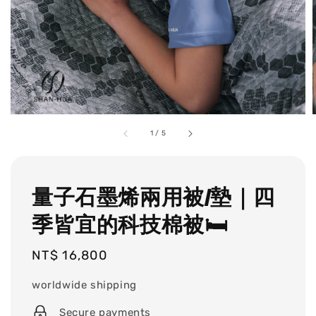
1
/
5
量子石墨烯兩用被/墊｜四
季皆宜的科技棉被🛏️
Regular
NT$ 16,800
price
worldwide shipping
Secure payments