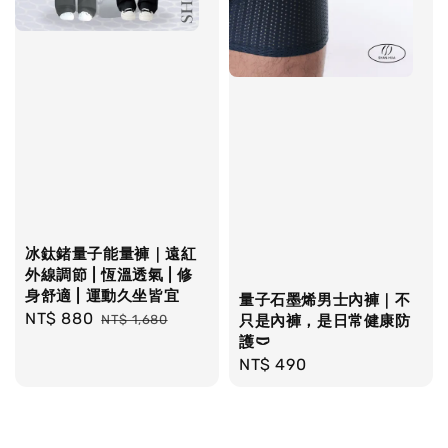
冰鈦鍺量子能量褲｜遠紅
外線調節 | 恆溫透氣 | 修
身舒適 | 運動久坐皆宜
量子石墨烯男士內褲｜不
Sale
NT$ 880
Regular
NT$ 1,680
只是內褲，是日常健康防
price
price
護🩲
Regular
NT$ 490
price