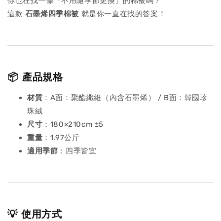
你也在找一條「不用隨季節更換」的棉被嗎？
這款
石墨烯四季棉被
就是你一直在找的答案！
📦 產品規格
材質
：A面：聚酯纖維（內含石墨烯） / B面：韓國珍
珠絨
尺寸
：180×210cm ±5
重量
：1.97公斤
適用季節
：四季皆宜
💡 使用方式