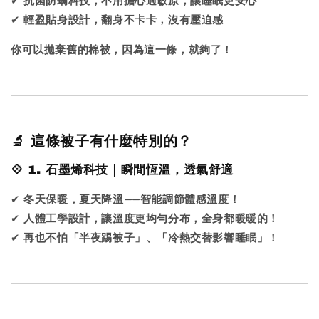
✔
抗菌防螨科技，不用擔心過敏原，讓睡眠更安心
✔
輕盈貼身設計，翻身不卡卡，沒有壓迫感
你可以拋棄舊的棉被，因為這一條，就夠了！
🔬 這條被子有什麼特別的？
💠 1. 石墨烯科技｜瞬間恆溫，透氣舒適
✔
冬天保暖，夏天降溫——智能調節體感溫度！
✔
人體工學設計，讓溫度更均勻分布，全身都暖暖的！
✔
再也不怕「半夜踢被子」、「冷熱交替影響睡眠」！