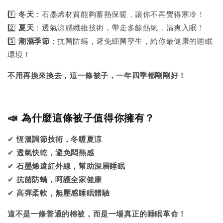
1️⃣
冬天
：石墨烯材質能夠蓄熱保暖，讓你不再覺得寒冷！
2️⃣
夏天
：透氣涼感纖維技術，帶走多餘熱氣，清爽入眠！
3️⃣
潮濕季節
：抗菌防螨，避免細菌孳生，給你最健康的睡眠
環境！
不用再換來換去，這一條被子，一年四季都剛剛好！
📣 為什麼這條被子值得你擁有？
✔
恆溫調節技術，冬暖夏涼
✔
透氣快乾，避免悶熱感
✔
石墨烯遠紅外線，幫助深層睡眠
✔
抗菌防螨，呵護全家健康
✔
高彈柔軟，無壓感睡眠體驗
這不是一條普通的棉被，而是一場真正的睡眠革命！