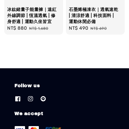
冰鈦鍺量子能量褲｜遠紅
石墨烯極凍衣｜透氣速乾
外線調節 | 恆溫透氣 | 修
| 清涼舒適 | 科技面料 |
身舒適 | 運動久坐皆宜
運動休閒必備
Sale
NT$ 880
Regular
Sale
NT$ 490
Regular
NT$ 1,680
NT$ 690
price
price
price
price
Follow us
We accept