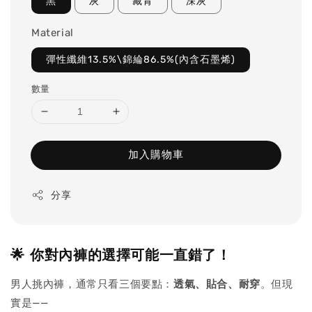
黑
灰
藏青
深灰
Material
彈性纖維13.5%\錦綸86.5%(內含石墨烯)
數量
加入購物車
分享
🌟 你對內褲的選擇可能一直錯了！
男人挑內褲，通常只看三個要點：
透氣、貼合、耐穿
。但現
實是——