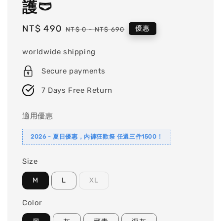
護🩲
Sale
NT$ 490
Regular
優惠
NT$ 0
-
NT$ 690
price
price
worldwide shipping
Secure payments
7 Days Free Return
適用優惠
2026 - 夏日優惠，內褲狂歡祭 任選三件1500！
Size
M
L
XL
Color