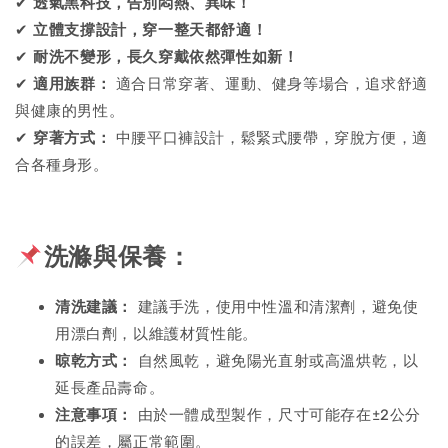
✔
透氣黑科技，告別悶熱、異味！
✔
立體支撐設計，穿一整天都舒適！
✔
耐洗不變形，長久穿戴依然彈性如新！
✔
適用族群：
適合日常穿著、運動、健身等場合，追求舒適
與健康的男性。
✔
穿著方式：
中腰平口褲設計，鬆緊式腰帶，穿脫方便，適
合各種身形。
洗滌與保養：
清洗建議：
建議手洗，使用中性溫和清潔劑，避免使
用漂白劑，以維護材質性能。
晾乾方式：
自然風乾，避免陽光直射或高溫烘乾，以
延長產品壽命。
注意事項：
由於一體成型製作，尺寸可能存在±2公分
的誤差，屬正常範圍。