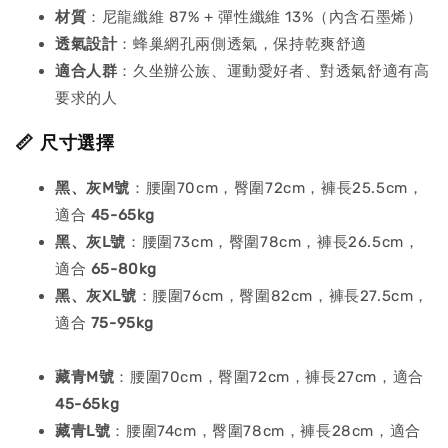
材質
：尼龍纖維 87% + 彈性纖維 13%（內含石墨烯）
透氣設計
：蜂巢網孔兩側透氣，保持乾爽舒適
適合人群
：久坐辦公族、運動愛好者、對透氣舒適有高
要求的人
📏 尺寸選擇
黑、灰M號
：腰圍70cm，臀圍72cm，褲長25.5cm，
適合
45-65kg
黑、灰
L號
：腰圍73cm，臀圍78cm，褲長26.5cm，
適合
65-80kg
黑、灰
XL號
：腰圍76cm，臀圍82cm，褲長27.5cm，
適合
75-95kg
藏青M號
：腰圍70cm，臀圍72cm，褲長27cm，適合
45-65kg
藏青
L號
：腰圍74cm，臀圍78cm，褲長28cm，適合