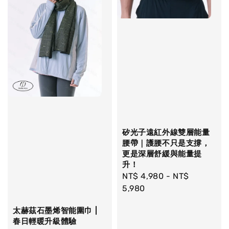
矽光子遠紅外線雙層能量
腰帶｜護腰不只是支撐，
更是深層舒緩與能量提
升！
Regular
NT$ 4,980
-
NT$
price
5,980
太赫茲石墨烯智能圍巾 |
春日輕暖升級體驗