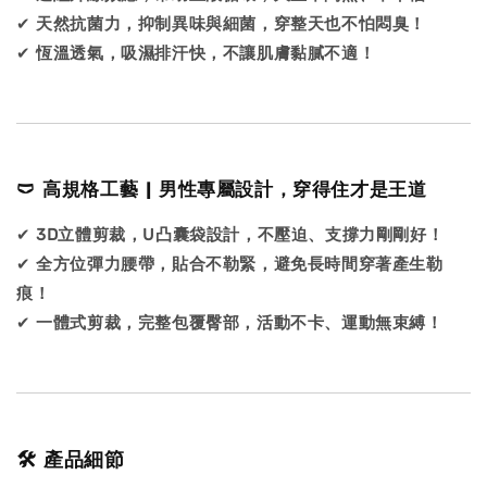
✔
天然抗菌力，抑制異味與細菌，穿整天也不怕悶臭！
✔
恆溫透氣，吸濕排汗快，不讓肌膚黏膩不適！
🩲 高規格工藝 | 男性專屬設計，穿得住才是王道
✔
3D立體剪裁，U凸囊袋設計，不壓迫、支撐力剛剛好！
✔
全方位彈力腰帶，貼合不勒緊，避免長時間穿著產生勒
痕！
✔
一體式剪裁，完整包覆臀部，活動不卡、運動無束縛！
🛠️ 產品細節