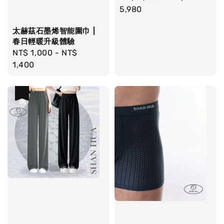
price
5,980
太赫茲石墨烯智能圍巾 |
春日輕暖升級體驗
Regular
NT$ 1,000
-
NT$
price
1,400
優惠