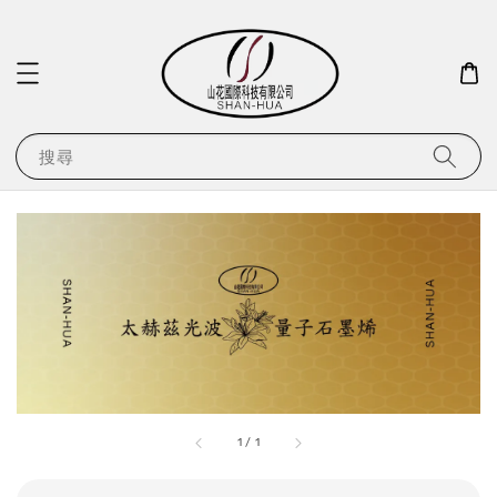
搜尋
1
/
1