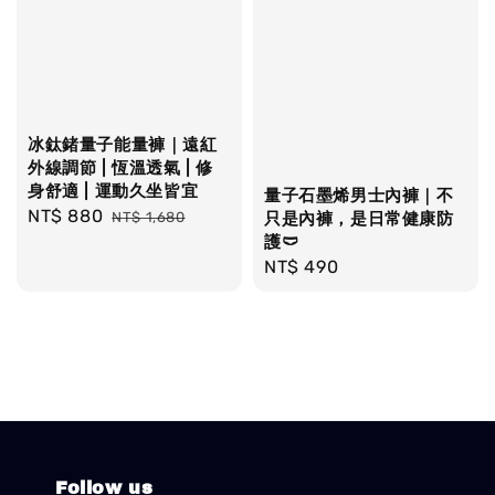
冰鈦鍺量子能量褲｜遠紅
外線調節 | 恆溫透氣 | 修
身舒適 | 運動久坐皆宜
量子石墨烯男士內褲｜不
Sale
NT$ 880
Regular
NT$ 1,680
只是內褲，是日常健康防
price
price
護🩲
Regular
NT$ 490
price
Follow us