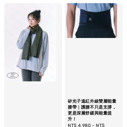
矽光子遠紅外線雙層能量
腰帶｜護腰不只是支撐，
更是深層舒緩與能量提
升！
Regular
NT$ 4,980
-
NT$