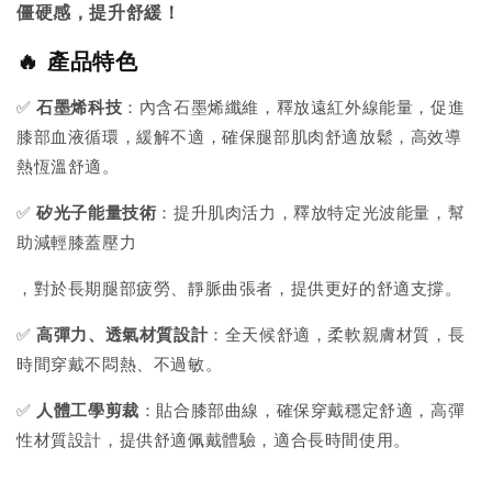
僵硬感，提升舒緩！
🔥 產品特色
✅
石墨烯科技
：內含石墨烯纖維，釋放遠紅外線能量，促進
膝部血液循環，緩解不適，確保腿部肌肉舒適放鬆，高效導
熱恆溫舒適。
✅
矽光子能量技術
：提升肌肉活力，釋放特定光波能量，幫
助減輕膝蓋壓力
，對於長期腿部疲勞、靜脈曲張者，提供更好的舒適支撐。
✅
高彈力、透氣材質
設計
：全天候舒適，柔軟親膚材質，長
時間穿戴不悶熱、不過敏。
✅
人體工學剪裁
：貼合膝部曲線，確保穿戴穩定舒適，高彈
性材質設計，提供舒適佩戴體驗，適合長時間使用。