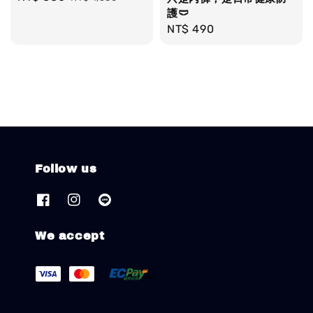
price
price
護🩲
Regular
NT$ 490
price
Follow us
We accept