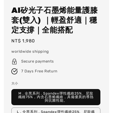
AI矽光子石墨烯能量護膝
套(雙入) ｜輕盈舒適｜穩
定支撐｜全能搭配
Regular
NT$ 1,980
price
worldwide shipping
Secure payments
7 Days Free Return
大小
M . 全黑系列 . Spandex彈性纖維25%、尼龍
纖維75%，內含石墨烯纖維，具備優異的導熱
與抗菌性能。
L . 全黑系列 . Spandex彈性纖維25%、尼龍纖