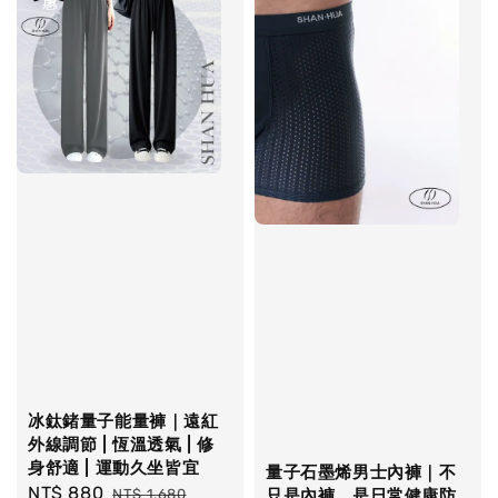
冰鈦鍺量子能量褲｜遠紅
外線調節 | 恆溫透氣 | 修
身舒適 | 運動久坐皆宜
量子石墨烯男士內褲｜不
Sale
NT$ 880
Regular
NT$ 1,680
只是內褲，是日常健康防