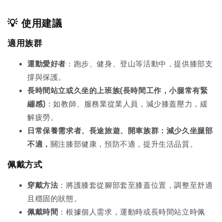
💡 使用建議
適用族群
運動愛好者
：跑步、健身、登山等活動中，提供膝部支
撐與保護。
長時間站立或久坐的上班族(長時間工作，小腿常有緊
繃感)
：如教師、服務業從業人員，減少膝蓋壓力，緩
解疲勞。
日常保養需求者、長途旅遊、開車族群：減少久坐腿部
不適，
關注膝部健康，預防不適，提升生活品質。
佩戴方式
穿戴方法
：將護膝套從腳部套至膝蓋位置，調整至舒適
且穩固的狀態。
佩戴時間
：根據個人需求，運動時或長時間站立時佩