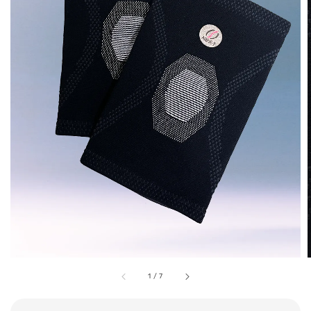
1
/
7