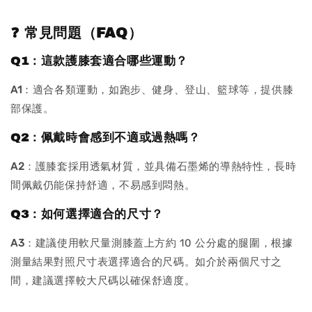
❓ 常見問題（FAQ）
Q1：這款護膝套適合哪些運動？
A1
：適合各類運動，如跑步、健身、登山、籃球等，提供膝
部保護。
Q2：佩戴時會感到不適或過熱嗎？
A2
：護膝套採用透氣材質，並具備石墨烯的導熱特性，長時
間佩戴仍能保持舒適，不易感到悶熱。
Q3：如何選擇適合的尺寸？
A3
：建議使用軟尺量測膝蓋上方約 10 公分處的腿圍，根據
測量結果對照尺寸表選擇適合的尺碼。如介於兩個尺寸之
間，建議選擇較大尺碼以確保舒適度。