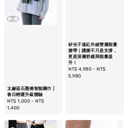
矽光子遠紅外線雙層能量
腰帶｜護腰不只是支撐，
更是深層舒緩與能量提
升！
Regular
NT$ 4,980
-
NT$
price
5,980
太赫茲石墨烯智能圍巾 |
春日輕暖升級體驗
Regular
NT$ 1,000
-
NT$
price
1,400
優惠