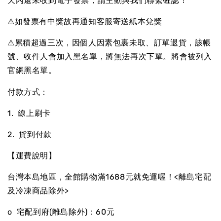
天內還未收到電子發票，請主動與我們聯繫確認！
⚠如發票有中獎故再通知客服寄送紙本兌獎
⚠累積超過三次，因個人因素包裹未取、訂單退貨，該帳
號、收件人會加入黑名單，將無法再次下單。將會被列入
官網黑名單。
：
付款方式
1. 線上刷卡
2. 貨到付款
【運費說明】
台灣本島地區，全館購物滿1688元就免運喔！<離島宅配
及冷凍商品除外>
o 宅配到府(離島除外)：60元