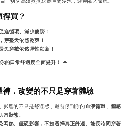
漂白，切勿高溫熨燙或長時間浸泡，避免陽光曝曬。
麼值得買？
促進循環、減少疲勞！
，穿整天依然乾爽！
長久穿戴依然彈性如新！
你的日常舒適度全面提升！
🔥
能量褲，改變的不只是穿著體驗
，影響的不只是舒適感，還關係到你的
血液循環、體感
肌肉狀態
。
受悶熱、僵硬影響，不如選擇真正舒適、能長時間穿著