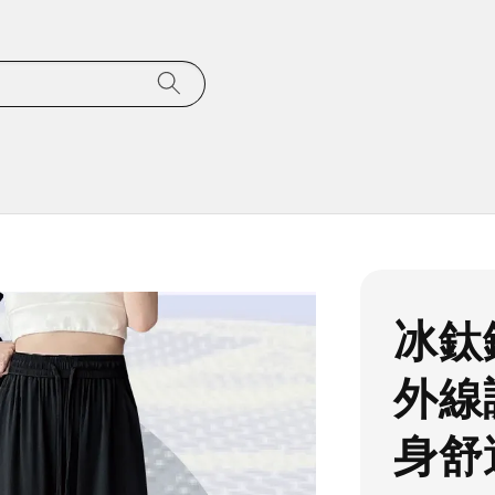
冰鈦
外線調
身舒