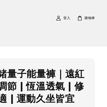
登入
購物車
鍺量子能量褲｜遠紅
節 | 恆溫透氣 | 修
適 | 運動久坐皆宜