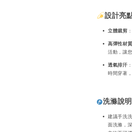
設計亮
立體裁剪
高彈性材
活動，讓
透氣排汗
時間穿著
洗滌說明
建議手洗
面洗滌，深