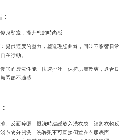
點
：
：修身顯瘦，提升您的時尚感。
質
：提供適度的壓力，塑造理想曲線，同時不影響日常
您自在行動。
：優異的透氣性能，快速排汗，保持肌膚乾爽，適合長
，無悶熱不適感。
：
洗滌、反面晾曬，機洗時建議放入洗衣袋，請將衣物反
淺衣物分開洗，洗滌劑不可直接倒置在衣服表面上!