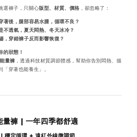
挑選褲子，只關心
版型、材質、價格
，卻忽略了：
穿著後，腿部容易水腫，循環不良？
是不透氣，夏天悶熱、冬天冰冷？
繃，穿錯褲子反而影響恢復？
你的狀態！
能量褲
，透過科技材質調節體感，幫助你告別悶熱、循
到「穿著也能養生」。
能量褲 | 一年四季都舒適
 | 穩定循環 + 遠紅外線微調節