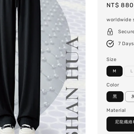
Sale
NT$ 880
price
worldwide 
Secur
7 Days
Size
M
L
Color
黑
Material
尼龍纖維8