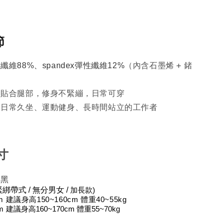
節
（內含石墨烯 + 鍺
纖維88%、spandex彈性纖維12%
：貼合腿部，修身不緊繃，日常可穿
：日常久坐、運動健身、長時間站立的工作者
寸
黑 
緊綁帶式 / 無分男女 / 
加長款)
m 建議身高150~160cm 體重40~55kg
m 
建議身高160~170cm 體重55~70kg 