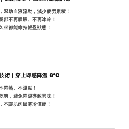
，幫助血液流動，減少疲勞累積！
腿部不再腫脹、不再冰冷！
久坐都能維持輕盈狀態！
技術 | 穿上即感降溫 6°C
不悶熱、不濕黏！
乾爽，避免悶濕導致異味！
，不讓肌肉因寒冷僵硬！