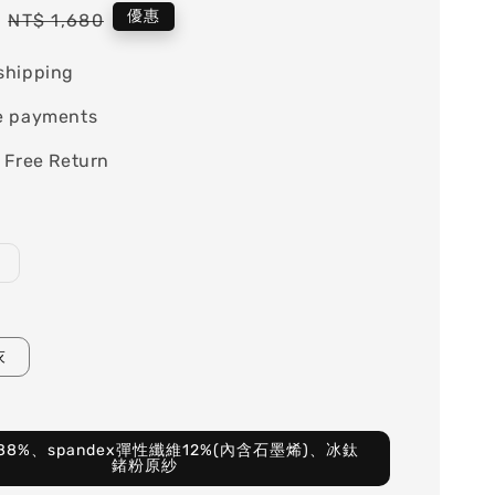
Regular
優惠
NT$ 1,680
price
shipping
e payments
 Free Return
灰
8%、spandex彈性纖維12%(內含石墨烯)、冰鈦
鍺粉原紗