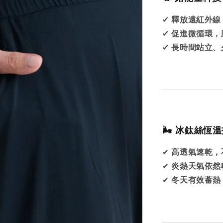
✔
釋放遠紅外線
✔
促進微循環，
✔
長時間站立、
🌬 冰鈦絲恆溫
✔
高透氣速乾，
✔
炎熱天氣依然
✔
冬天有效蓄熱