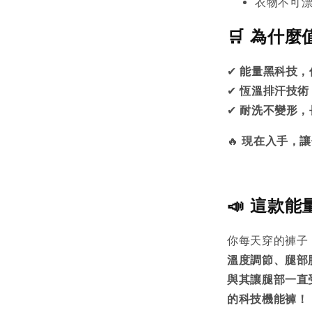
衣物不可
🛒 為什
✔
能量黑科技，
✔
恆溫排汗技術
✔
耐洗不變形，
🔥
現在入手，讓
📣 這款
你每天穿的褲子
溫度調節、腿部
與其讓腿部一直
的科技機能褲！