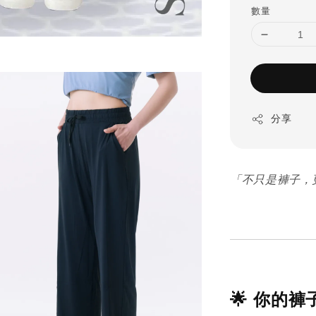
數量
分享
「不只是褲子，
🌟 你的