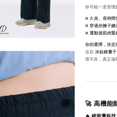
你可能一直習慣
❌
久坐、長時間
❌
穿過的褲子總
❌
運動後肌肉緊
你的選擇，決定
這款
冰鈦鍺量子
環不良，真正做
🚀 高機能
🔥 鍺能量科技