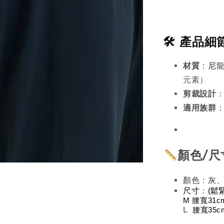
🛠️ 產品細
材質
：
尼龍
元素）
剪裁設計
適用族群
顏色/尺
：
顏色
灰、
：
尺寸
(鬆
M 腰寬31c
L
 腰寬35c