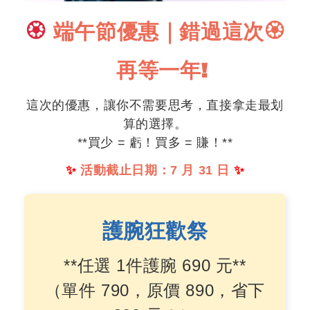
🏵️
端午節優惠｜錯過這次
🏵️
再等一年!
這次的優惠，讓你不需要思考，直接拿走最划
算的選擇。
**買少 = 虧！買多 = 賺！**
✨
活動截止日期：7 月 31 日
✨
護腕狂歡祭
**任選 1件護腕 690 元**
（單件 790，原價 890，省下