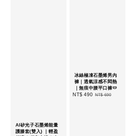
冰絲極凍石墨烯男內
褲｜透氣涼感不悶熱
｜無痕中腰平口褲🩲
Sale
NT$ 490
Regular
NT$ 690
price
price
AI矽光子石墨烯能量
護膝套(雙入) ｜輕盈