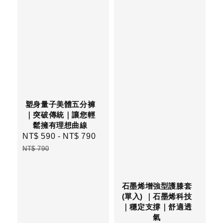
塑身量子美體五分褲
｜突破傳統｜讓您輕
鬆擁有理想曲線
Sale
NT$ 590
-
NT$ 790
Regular
price
price
NT$ 790
石墨烯增強型護膝套
(單入) ｜石墨烯科技
｜穩定支撐｜舒適透
氣