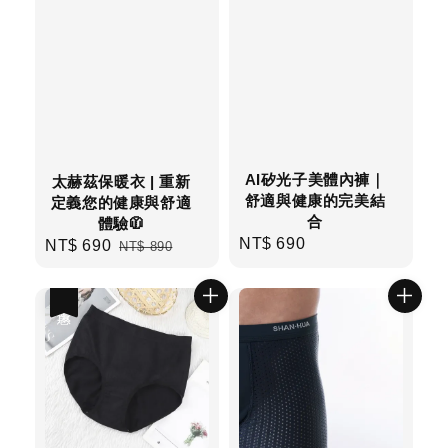
AI矽光子美體內褲｜
太赫茲保暖衣 | 重新
舒適與健康的完美結
定義您的健康與舒適
合
體驗🧥
NT$ 690
Regular
Sale
NT$ 690
Regular
NT$ 890
price
price
price
優惠