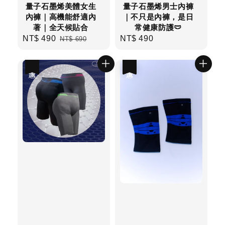
量子石墨烯美體女生
量子石墨烯男士內褲
內褲｜高機能舒適內
｜不只是內褲，是日
著｜全天候貼合
常健康防護🩲
Sale
NT$ 490
Regular
NT$ 490
Regular
NT$ 690
price
price
price
優惠
優惠